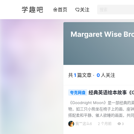
学趣吧
首页
关注
Margaret Wise B
共
1
篇文章 ·
0
人关注
经典英语绘本故事《Goo
夸克网盘
《Goodnight Moon》是一
物，如三只小熊坐在椅子上的画、座
搭配柔和平静、催人欲睡的画面，共
前的宁静与美好，极易引起小读者的共鸣。
我艹这么6
2 个月前
3
超过2000万册，荣誉等身，经久不