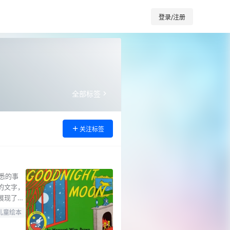
登录/注册
全部标签
关注标签
熟悉的事
的文字，
展现了睡
译本发行
儿童绘本
与安宁，