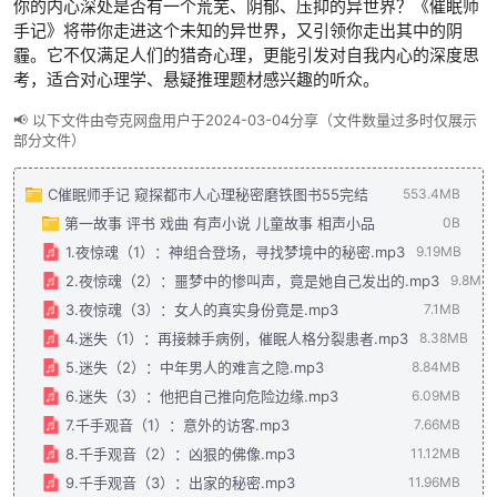
你的内心深处是否有一个荒芜、阴郁、压抑的异世界？《催眠师
手记》将带你走进这个未知的异世界，又引领你走出其中的阴
霾。它不仅满足人们的猎奇心理，更能引发对自我内心的深度思
考，适合对心理学、悬疑推理题材感兴趣的听众。
📢 以下文件由夸克网盘用户于2024-03-04分享（文件数量过多时仅展示
部分文件）
C催眠师手记 窥探都市人心理秘密磨铁图书55完结
553.4MB
第一故事 评书 戏曲 有声小说 儿童故事 相声小品
0B
1.夜惊魂（1）：神组合登场，寻找梦境中的秘密.mp3
9.19MB
2.夜惊魂（2）：噩梦中的惨叫声，竟是她自己发出的.mp3
9.8MB
3.夜惊魂（3）：女人的真实身份竟是.mp3
7.1MB
4.迷失（1）：再接棘手病例，催眠人格分裂患者.mp3
8.38MB
5.迷失（2）：中年男人的难言之隐.mp3
8.84MB
6.迷失（3）：他把自己推向危险边缘.mp3
6.09MB
7.千手观音（1）：意外的访客.mp3
7.66MB
8.千手观音（2）：凶狠的佛像.mp3
11.12MB
9.千手观音（3）：出家的秘密.mp3
11.96MB