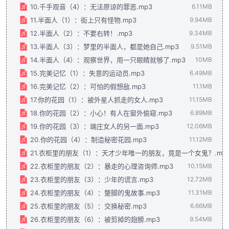
10.千手观音（4）：无法原谅的罪恶.mp3
6.11MB
11.半面人（1）：街上只有怪物.mp3
9.94MB
12.半面人（2）：不要右转！.mp3
9.34MB
13.半面人（3）：梦里的半面人，都是她自己.mp3
9.51MB
14.半面人（4）：观察世界，用一只眼睛就够了.mp3
10MB
15.完美记忆（1）：失意的运动员.mp3
6.49MB
16.完美记忆（2）：可怕的假想敌.mp3
11.1MB
17.你的花园（1）：被外星人抓走的女人.mp3
11.15MB
18.你的花园（2）：小心！有人在窗外偷窥.mp3
6.89MB
19.你的花园（3）：端庄女人的另一面.mp3
12.06MB
20.你的花园（4）：制造秘密花园.mp3
11.12MB
21.衣柜里的朋友（1）：天才少年唯一的朋友，竟是一个女鬼？.mp
22.衣柜里的朋友（2）：暴走的心理咨询师.mp3
10.15MB
23.衣柜里的朋友（3）：少年的谎言.mp3
12.72MB
24.衣柜里的朋友（4）：蹩脚的鬼故事.mp3
11.31MB
25.衣柜里的朋友（5）：交换秘密.mp3
6.66MB
26.衣柜里的朋友（6）：被剪掉的翅膀.mp3
9.54MB