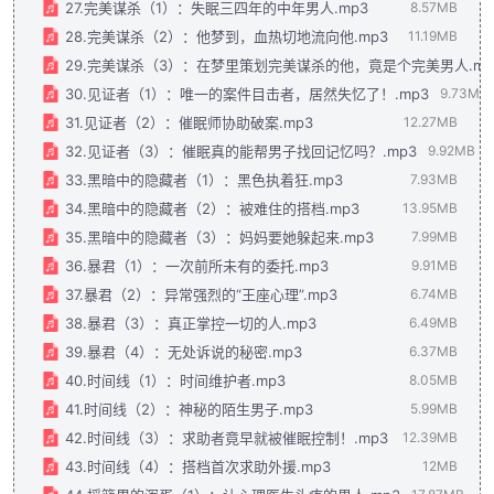
27.完美谋杀（1）：失眠三四年的中年男人.mp3
8.57MB
28.完美谋杀（2）：他梦到，血热切地流向他.mp3
11.19MB
29.完美谋杀（3）：在梦里策划完美谋杀的他，竟是个完美男人.mp
30.见证者（1）：唯一的案件目击者，居然失忆了！.mp3
9.73MB
31.见证者（2）：催眠师协助破案.mp3
12.27MB
32.见证者（3）：催眠真的能帮男子找回记忆吗？.mp3
9.92MB
33.黑暗中的隐藏者（1）：黑色执着狂.mp3
7.93MB
34.黑暗中的隐藏者（2）：被难住的搭档.mp3
13.95MB
35.黑暗中的隐藏者（3）：妈妈要她躲起来.mp3
7.99MB
36.暴君（1）：一次前所未有的委托.mp3
9.91MB
37.暴君（2）：异常强烈的“王座心理”.mp3
6.74MB
38.暴君（3）：真正掌控一切的人.mp3
6.49MB
39.暴君（4）：无处诉说的秘密.mp3
6.37MB
40.时间线（1）：时间维护者.mp3
8.05MB
41.时间线（2）：神秘的陌生男子.mp3
5.99MB
42.时间线（3）：求助者竟早就被催眠控制！.mp3
12.39MB
43.时间线（4）：搭档首次求助外援.mp3
12MB