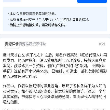
・本站会员获取资源无需消耗积分。
・获取资源后可以在「个人中心」24 小时内无理由退积分。
・
为防止资源链接失效，请及时转存文件。
资源详情
资源推荐
资源评论
反馈
继《天才在左 疯子在右》之后，知名作者高铭（狂想代理人）再
度发力。他历时数年，深入催眠场所与心理诊所，接触大量真实
案例，获取珍贵一手资料，创作了“催眠师手记”系列。《催眠师
手记》这部有声小说共55集，已完结，打造出一部如美剧般精彩
的心理推理纪实档案。
作品中，作者以催眠师的职业视角，展现了各种各样不为人知的
心灵世界，如不被人知的贪婪、刻意压制的傲慢等。通过一个个
真实案例，带你探寻人心深处潜藏的秘密，直面现代人精神的困
境与煎熬。