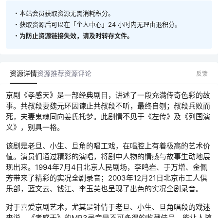
・本站会员获取资源无需消耗积分。
・获取资源后可以在「个人中心」24 小时内无理由退积分。
・
为防止资源链接失效，请及时转存文件。
资源详情
资源推荐
资源评论
反馈
京剧《孝感天》是一部经典剧目，讲述了一段充满传奇色彩的故
事。共叔段妻魏元环因谏止共叔段不听，最终自刎；叔段兵败而
死，夫妻鬼魂同向姜氏托梦。此剧情不见于《左传》及《列国演
义》，别具一格。
该剧是老旦、小生、旦角的唱工戏，在唱腔上有着极高的艺术价
值。演员们通过精彩的演唱，将剧中人物的情感与故事生动地展
现出来。1994年7月4日北京人民剧场，李鸣岩、于万增、金佩
芳带来了精彩的实况全剧录音；2003年12月21日北京市工人俱
乐部，蓝文云、钱江、李玉芙也呈现了出色的实况全剧录音。
对于喜爱京剧艺术，尤其是钟情于老旦、小生、旦角唱段的戏迷
来说，《孝感天》的MP3录音是不可多得的收藏佳品，能让人随