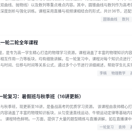
、双曲线、抛物线）以及数列等重点难点内容。其中，圆锥曲线与数列作为高考
深度剖析与强化训练。课程采用直播与视频课相结合的形式，共计36节，还配
季学期的所有知识点。同时，课程提供了期中期末复习专题，助力学生高效备考
圆锥曲线
数列
出的讲解方式，帮助学生理解复杂的数学概念，掌握解题技巧，无论是基础巩固
学学习中取…...
理一轮二轮全年课程
课程，是专为高一学生精心打造的物理学习资源。课程涵盖了丰富的物理知识内
到相互作用—力等板块，均有细致讲解。在一轮复习中，课程对每个知识点进行
度与时间、位移与时间等关系公式，通过多个小节进行详细阐述，帮助学生扎实
用和提升，助力学生构建完整的物理知识体系。该课程的特色在于讲师李楠独特
李楠
物理教学
易懂的方式呈现，让学生轻松理解。同时，课程设置紧密贴合高一物理教学大纲
理知识的学生。…...
s一轮复习：暑假班与秋季班（16讲更新）
班与秋季班，现更新至16讲，是备战高考的优质学习资源。 该课程由袁帅精心
程内容涵盖了丰富的物理知识板块，从匀变速直线运动、牛顿运动定律等基础内
。 课程特色鲜明。一方面，提供了大量的题型精炼与直播讲解，如在直播课中
等，帮助学生掌握不同题型的解题思路和技巧。另一方面，配套了详实的课堂笔
一轮复习
袁帅
、电学实验加油包以及2016 - 2021年真题分类汇编等，助力学生巩固所学知