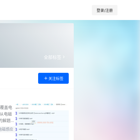
登录/注册
全部标签
关注标签
容覆盖电
从电磁
的解题思
复习环
电磁感应
型 04