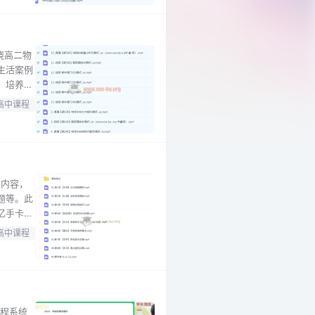
绕高二物
生活案例
，培养学
此外，配
高中课程
绩、掌握
富内容，
题等。此
忆手卡
民生民
高中课程
颖老师的
课程系统