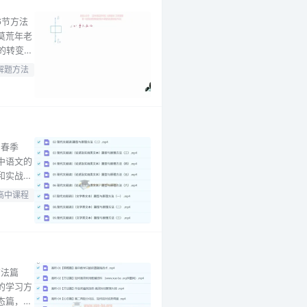
6节方法
莫荒年老
”的转变。
还搭配开
解题方法
遭遇“荒
和春季
中语文的
和实战训
破。春季
高中课程
特色在于
方法篇
的学习方
态篇，分