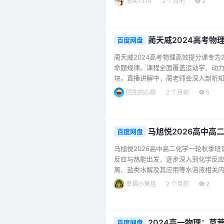
海笑1314
2 个月前
2
造，其教学风格独特，讲解深入浅出
学生，还是希望进一步提升数学水平的同
蔺天威2024高考物
百度网盘
蔺天威2024高考物理高效提分课专
命题规律。课程全面覆盖运动学、动
块。直播讲解中，蔺老师会深入剖析
点。无论是基础薄弱，渴望夯实基础
陌生的心飘
2 个月前
5
划，学生能够高效掌握高考物理的重点
马旭悦2026高中高
百度网盘
马旭悦2026高中高二化学一轮秋季
反应与热能出发，逐步深入到化学反
离、盐类水解及其应用等水溶液相关
过对各类典型题型的深入剖析，帮助
幸福小莫怪
2 个月前
2
识，还是对于学有余力的学生拓展提
上取得更好的成绩。...
2024高一物理：莫
百度网盘