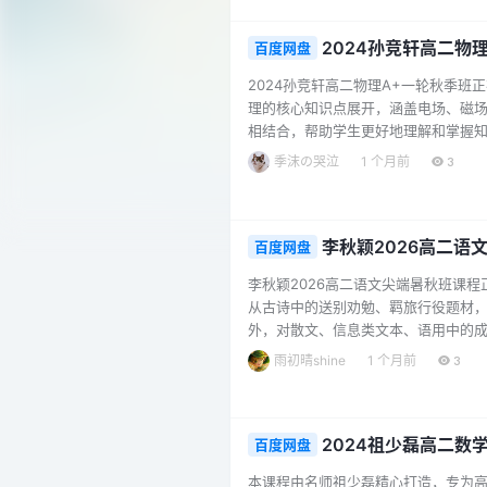
双杆模型 05 单杆进阶模型…...
2024孙竞轩高二物
百度网盘
2024孙竞轩高二物理A+一轮秋季
理的核心知识点展开，涵盖电场、磁
相结合，帮助学生更好地理解和掌握
生的解题思路和技巧，提升应试能力
季沫の哭泣
1 个月前
3
套的课堂笔记详细记录了每节课的重
物理学习方法的学生来说，这门课程是一
李秋颖2026高二语
百度网盘
李秋颖2026高二语文尖端暑秋班课
从古诗中的送别劝勉、羁旅行役题材
外，对散文、信息类文本、语用中的
等，还有详细的课堂笔记，助力学生
雨初晴shine
1 个月前
3
俗、战争哲思等内容，古文讲解重点
课程特色鲜明，注重对各类题材文本的深
2024祖少磊高二数
百度网盘
本课程由名师祖少磊精心打造，专为高