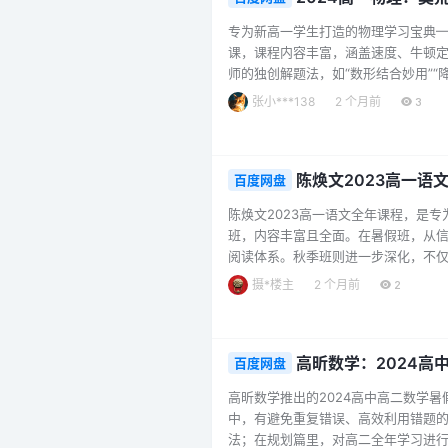
专为新高一学生打造的物理学习宝典—
课，课程内容丰富，涵盖速度、牛顿
师的独创解题法，如“数形结合妙用”“
同时，课程通过“冰壶运动原理”“阿
张小***138
2 个月前
3
学策略指导与月考冲刺技巧，无论是预
年”。...
陈焕文2023高一语
百度网盘
陈焕文2023高一语文全年课程，是
班，内容丰富且全面。在暑假班，从
阅读体系。秋季班则进一步深化，不
练，助力学生提升写作能力。寒假班
摄*楼主
2 个月前
2
班则围绕作文专题特训与实战讲评，
其系统性和针对性，针对高一语文的各个
高昕数学：2024高
百度网盘
高昕数学推出的2024高中高二数学
中，有避免重复错误、高效利用错题
法；在规划篇里，对高二全年学习进