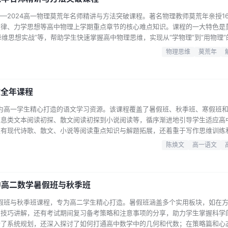
—2024高一物理莫荒年名师精讲与方法突破课程。著名物理教师莫荒年亲授1
定律、力学思想等高中物理上学期重点章节的核心难点知识。课程的一大特色是
降维思想实战”等，帮助学生快速掌握高中物理思维，实现从“学物理”到“用物理
基里斯悖论”等趣味案例进行解析，让抽象的物理知识变得生动易懂。此外，课程
物理思维
莫荒年
习还是同步强化，都能为学生提供有力的帮助，让高一学生在物理学习上不再
文全年课程
专为高一学生精心打造的语文学习资源。该课程覆盖了暑假班、秋季班、寒假班
信息类文本阅读初探、散文阅读初探到小说阅读等，循序渐进地引导学生适应高
仅有现代诗歌、散文、小说等阅读重点知识与解题拓展，还着重于写作思维训练
聚焦于现代文阅读和古代诗文阅读的解题重点突破，以及主题探究与写作解题突
陈焕文
高一语文
以及古代诗歌、文言文、现代文阅读的积累、题型与原理方法展开教学。课程的
板块进行深入讲…...
中高二数学暑假班与秋季班
暑假班与秋季班课程，专为高二学生精心打造。暑假班涵盖多个实用板块，如在
的技巧讲解，还有考试期间复习备考策略和注意事项的分享，助力学生掌握科学
行了系统规划，还深入探讨了如何打通高中数学中的几何和代数；在策略篇和心