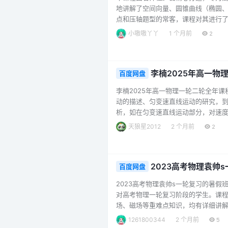
地讲解了空间向量、圆锥曲线（椭圆
点和压轴题型的常客，课程对其进行了
的课堂笔记和题型精练，全面覆盖秋
小嗷嗷丫丫
1 个月前
2
老师凭借丰富的教学经验，以深入浅
提升，都能从中受益。对于想要在高二数
李楠2025年高一物
百度网盘
李楠2025年高一物理一轮二轮全年
动的描述、匀变速直线运动的研究，
析，如在匀变速直线运动部分，对速
础。二轮复习则更注重知识的综合运
天狼星2012
2 个月前
2
法，她能够将复杂的物理概念以通俗
在学习高一物理，或是希望巩固和提升物
2023高考物理袁帅
百度网盘
2023高考物理袁帅s一轮复习的暑假
对高考物理一轮复习阶段的学生。课
场、磁场等重难点知识，均有详细讲解
择强化、大题突破以及实验专项训练
1261800344
2 个月前
5
的学习资料，像精选力学39个大招笔记