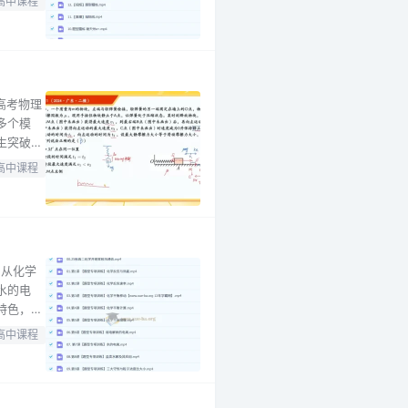
高中课程
实基础的
高考物理
多个模
生突破难
学习规
高中课程
，从化学
水的电
特色，通
生巩固知
高中课程
化学学科