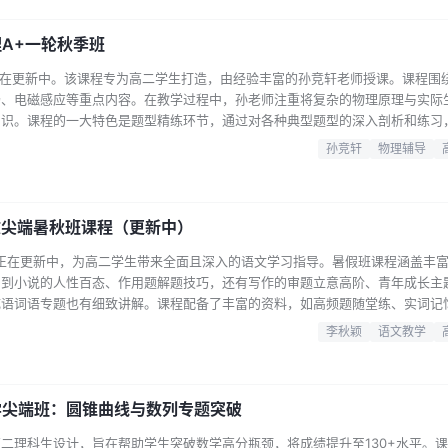
理A+一轮秋季班
班正在更新中。该课程专为高二学生打造，由经验丰富的孙竞轩老师授课。课程围
场、电磁感应等重点内容。在教学过程中，孙老师注重将复杂的物理原理与实际
知识。课程的一大特色是题型精练环节，通过对各种典型题型的深入剖析和练习
。同时，课程还设有直播讲解，孙老师会实时解答学生的疑问，增强师生互动。
孙竞轩
物理辅导
点内容，方便学生课后复习巩固。对于正在高二阶段学习物理，希望提升物理成
个不错的选…...
文尖端暑秋班课程（更新中）
程正在更新中，为高二学生带来全面且深入的语文学习指导。暑假班课程涵盖丰
，到小说的人性百态、作用题解题技巧，还有写作的审题立意高阶、青年成长主
成语词语专题也有细致讲解。课程配备了丰富的资料，如高频题随堂练、实词记
巩固知识。秋季班同样精彩，古诗方面涉及山水田园、边塞征戍等题材，小说有
李秋颖
语文教学
虚词、叙事类文言文等，写作则围绕责任担当主题并讲解结构升级技巧等。李秋
度剖析，帮助学生…...
学尖端班：圆锥曲线与数列专题突破
二理科生设计，旨在帮助学生突破数学高分瓶颈，将成绩提升至130+水平。