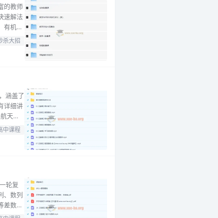
富的教师
快速解法
、有机化
、速度增
秒杀大招
的秒杀方
面，涵盖了
有详细讲
、航天精
，帮助
高中课程
、常考成
学一轮复
列、数列
等差数列
精心打