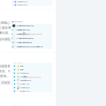
老师精心
三角形等
播与视频
等独家资
高中课程
整的数学
段瑞莹老
综合、D
的影响因
力学生
段瑞莹
希望进一