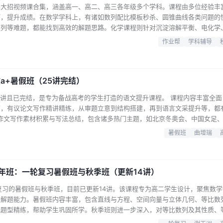
杀大招视频课合集，涵盖高一、高二、高三各年级多个学科。课程由多位经验丰
巧，提升成绩。在数学学科上，有诸如数列配比模板秒杀、圆锥曲线各类问题的
数列等难题，都能找到高效的解题思路。化学课程则针对沉淀溶解平衡、电化学
分布曲线难题、口诀秒杀电化学选择题等实用技巧。物理学科包含了等效重力法
作业帮
学科辅导
学、电磁学等复杂问题。英语科目也有针对定语从句、7选5、阅读理解等题型
高考致胜资料…...
文a+暑假班（25讲完结）
25讲且已完结，是专为备战高考的学生打造的语文提升课程。 课程内容丰富全
面，有议论文写作精讲精练，从审题立意到结构搭建，再到语言文采提升等，都
考作文写作素材积累与写法总结，包含诸多热门主题，如北京冬奥会、中国女足
古诗词鉴赏、文言文、现代文阅读等题型上，课程也给出了独门技巧和解题策略
暑假班
曲增瑞
供了丰富的补充资料，包括课内课程补充资料，如常见诗歌题材、易错词语辨析
报考…...
年班：一轮复习暑假班与秋季班（更新14讲）
复习的暑假班与秋季班，目前已更新14讲。该课程专为高二学生设计，聚焦数
升解题能力。暑假班内容丰富，包含直线与方程、空间向量与立体几何、等比数
配题型精练，帮助学生巩固所学。秋季班则进一步深入，对等比数列及其性质、
等内容进行直播授课与题型训练，还有开学考相关资料辅助。课程由谢天洲老师