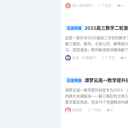
别提供了应对开学考的策略以及选择
烟火烧的瞬间
2 个月前
6
难点，从方法、规划、策略、心态等
状态迎接高二新学期的挑战。无论是想要
2022高三数学二轮
百度网盘
这是一套针对2022届高三学生的数
解三角形、数列、立体几何、概率统
习，层层递进；数列板块则详细讲解了
「平行」「垂直」关系的证明、空间
吴皇一定要霸气
2 个月前
5
板块更是对各类题型和解题方法进行
在于对每个知识点都进行了细致拆分，通
谭梦云高一数学提升
百度网盘
谭梦云高一数学提升班是专为2023 
的两大关键板块——解三角形和立体
置丰富且系统，包含15个专题精讲与
学模式采用直播与视频双模式，不仅
爱电影
2 个月前
5
巧。对于想要在数学成绩上突破120
整的知识体系，在升年级的关键阶段取得