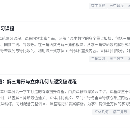
适合自己的学习策略和节奏的方法。这些课程的特色在于紧密围绕高二数学学习
数学课程
高中课程
多维度给予学生全方位指导，帮助学生提前做好学习规划，掌握高效学习策略，
巩固基础，还是…...
复习课程
学二轮复习课程。课程内容丰富全面，涵盖了高中数学的多个重点板块，包括三
计、圆锥曲线、导数等。在三角函数与解三角形板块，从求三角型函数的解析式
等差数列与等比数列、利用递推式求(a_n)等多种重要内容。立体几何部分，
向量等考点进行了深入剖析。概率统计涉及求分布列、线性回归等知识。圆锥曲
二轮复习
高三数学
了系统梳理，如圆锥曲线的定点、定值问题，导数的恒成立、零点等问题。该课
过大量经…...
班：解三角形与立体几何专题突破课程
- 2024年度高一学生打造的春季提升课程，由资深教师谭梦云主讲。课程聚焦于
几何，涵盖解三角形最值通关、立体几何初步、空间平行与垂直等核心难点内容
题型精练，同时配备完整讲义、课堂笔记和答案解析，为学生提供全方位的学习
能实时互动，还可随时回顾，助力学生系统提升向量运算、空间想象能力和几何
立体几何
解三角形
分的高一学生而言，本课程是绝佳选择。课程还设有期中期末复习模块，帮助学
优…...