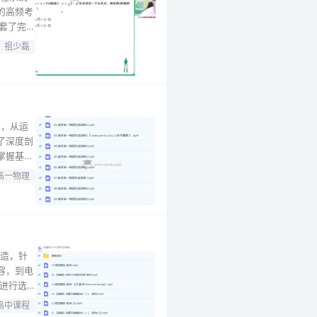
的高频考
套了完整
。祖少磊
祖少磊
还是能力
容，从运
了深度剖
掌握基
的教学方
高一物理
，适合正
打造，针
容，到电
进行选
记和丰富
高中课程
识，熟悉