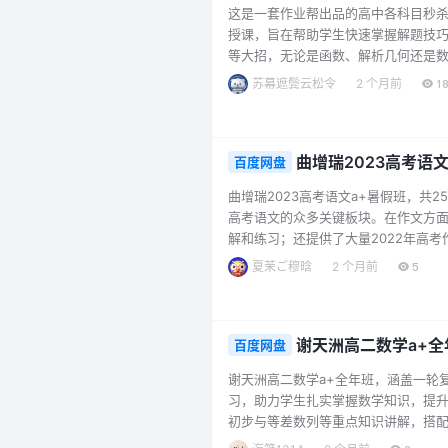
这是一套作业帮出品的高中各科目秒
授课，旨在帮助学生快速掌握解题技
等大招，无论是函数、解析几何还是
学等重点板块，提供了哈哈公式秒杀
苏幕遮鬓云松令
2 个月前
18
量法秒杀碰撞等大招，助力学生攻克力
法。此外，合集还配有34套资料包以及
曲增瑞2023高考语
百度网盘
曲增瑞2023高考语文a+暑假班，共
高考语文的众多关键板块。在作文方
解和练习；还提供了大量2022年高
神等，助力学生写出高质量作文。 在
夏茉ご穆晗
2 个月前
5
学生掌握答题方法。此外，课程还提
语、常见谦敬辞、诗歌典故等；还有名校
谢天洲高二数学a+全
百度网盘
谢天洲高二数学a+全年班，涵盖一轮
习，助力学生扎实掌握数学知识，提
初步与等差数列等重点知识讲解，搭
及其性质、定点与定值、弦长与面积