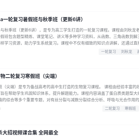
.
学a一轮复习暑假班与秋季班（更新6讲）
假班与秋季班（更新6讲），是专为高三学生打造的一轮复习课程。课程由刘秋龙
暑假班包含题型精炼、课堂笔记、讲义等多种学习资料，从函数、三角函数到解
多样学习资源，助力学生系统复习。课程中不仅有细致的知识点讲解，还通过直
生掌握解题技巧。课程的特色在于，提供了刘秋龙老师的黑马120模块题题库
一轮复习
刘秋龙
准把握重点。同时，课程还兼顾高一高二的扎实基础精华视频库，为学生构建完
轮复习中…...
生物二轮复习寒假班（尖端）
假班（尖端）是专为备战高考的高中生打造的生物复习课程。 课程由经验丰富的
旨在帮助学生巩固知识体系，提升解题能力。课程内容涵盖了蛋白质类题型大
输的综合等多个重要专题，对有丝分裂与减数分裂综合分析、呼吸与光合作用
明，提供了题型精练、课堂笔记、讲义等丰富的学习资料，还有课后专项练习助
3
二轮复习
寒假班
案解析，方便学生自我检测与纠错。无论是基础薄弱想要查漏补缺的学生，还是
能从本课程…...
杀大招视频课合集 全网最全