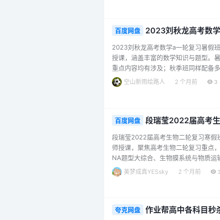
高考命题规律。 无论是想要夯实物…..
2023刘秋龙高考数
百度网盘
2023刘秋龙高考数学a一轮复习暑
授课，涵盖丰富的数学知识与题型。
重点内容均有涉及；秋季班同样配备
的形式，对题型进行深入剖析，帮助学
空山新雨绘路人
2 个月前
3
料，以及大招手绘笔记，助力学生精
知识体系。适合即将参加高考，希望在一
段瑞莹2022届高考
百度网盘
段瑞莹2022届高考生物二轮复习寒
师授课，聚焦高考生物二轮复习重点，
NA题型大综合、生物膜系统与物质运
素等难点进行深入剖析。 课程特色鲜
美梦成真YESsky
2 个月前
巩固所学。同时，课程配备详细的答
步提升生物成绩、冲击高分的尖子生，都
作业帮高中各科目秒
夸克网盘