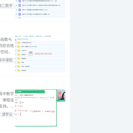
的重点和
高二数学
以良好的
角函数与
到综合练
对空间中
线和导数
高中课程
程的特色
高中数学
。课程设
支持。教
解题技
谭梦云
生构建完