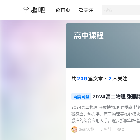
学趣吧
首页
关注
高中课程
共
236
篇文章 ·
2
人关注
2024高二物理 张展
百度网盘
2024高二物理 张展博物理 春季班
磁感应、热力学、原子物理等核心模块
感应的综合应用入手，逐步拆解单杆
路。同时，课程还包含电磁与现代科
dear天称
3 周前
2
节，便于学生查漏补缺、巩固提升。 课程