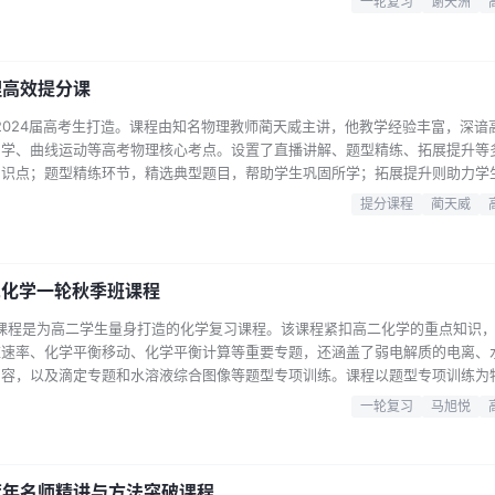
一轮复习
谢天洲
，善于将复杂的数学知识简单化，便于学生理解和吸收。无论是基础薄弱想要夯
学，都能从该课…...
理高效提分课
为2024届高考生打造。课程由知名物理教师蔺天威主讲，他教学经验丰富，深谙
力学、曲线运动等高考物理核心考点。设置了直播讲解、题型精练、拓展提升等
知识点；题型精练环节，精选典型题目，帮助学生巩固所学；拓展提升则助力学
的学生，还是想要冲刺高分的尖子生，都能在本课程中有所收获。通过系统化的
提分课程
蔺天威
与难点，提升解题技巧，从容应对高考，实现物理成绩的显著提升。...
二化学一轮秋季班课程
班课程是为高二学生量身打造的化学复习课程。该课程紧扣高二化学的重点知识
应速率、化学平衡移动、化学平衡计算等重要专题，还涵盖了弱电解质的电离、
内容，以及滴定专题和水溶液综合图像等题型专项训练。课程以题型专项训练为
学生掌握解题思路与技巧，提升化学学科的应试能力。无论是对于基础薄弱的学
一轮复习
马旭悦
升，都有很大的帮助。适合正在进行高二化学一轮复习的学生学习，助力他们在
荒年名师精讲与方法突破课程