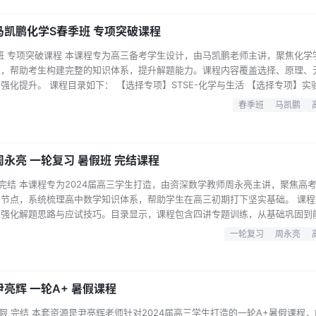
 马凯鹏化学S春季班 专项突破课程
季班 专项突破课程 本课程专为高三备考学生设计，由马凯鹏老师主讲，聚焦化学
练，帮助考生构建完整的知识体系，提升解题能力。课程内容覆盖选择、原理、
化提升。 课程目录如下： 【选择专项】STSE-化学与生活 【选择专项】实
【原理专项】热速率平衡综合（中） 【原理专项】热速率平衡综合（下） 【选
春季班
马凯鹏
电化学应用 【选择专项】元素周期律与工艺流程 【无机大题专项】最新工艺流
周永亮 一轮复习 暑假班 完结课程
暑假 完结 本课程专为2024届高三学生打造，由资深数学教师周永亮主讲，聚焦高
节点，系统梳理高中数学知识体系，帮助学生在高三初期打下坚实基础。 课程
练强化解题思路与应试技巧。目录显示，课程包含四讲专题训练，从基础巩固到
缺、稳步提分。 课程特色： 紧扣高考大纲，精准覆盖一轮复习重点 名师周永
一轮复习
周永亮
频题型训练，实战演练提升解题效率 暑假集中学习，高效利用黄金备考期 无论
尹亮辉 一轮A+ 暑假课程
 暑假 完结 本套资源是尹亮辉老师针对2024届高三学生打造的一轮A+暑假课程