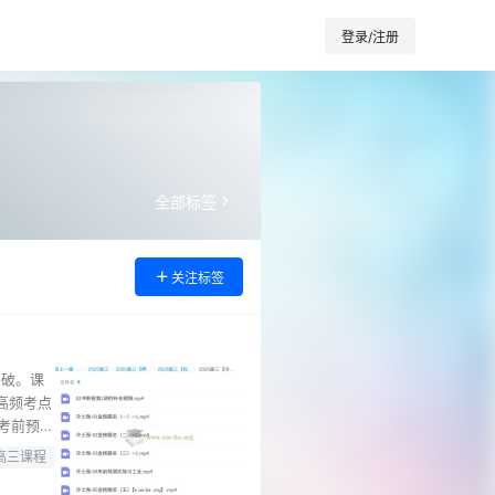
登录/注册
全部标签
关注标签
突破。课
高频考点
4考前预测
师主讲，内
高三课程
部分则针