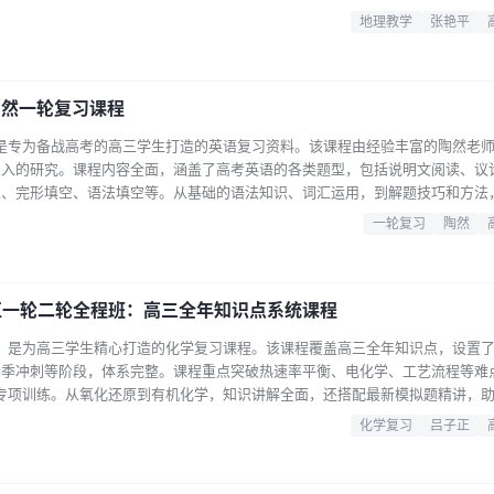
理、工业地理学等，同样配备丰富的课后资料。寒假班不仅有每日一题视频详解
地理教学
张艳平
题解析，让学生熟悉高考题型与思路。此外，还设有试听课程，方便学生提前感
试题详解，…...
陶然一轮复习课程
程是专为备战高考的高三学生打造的英语复习资料。该课程由经验丰富的陶然老
深入的研究。课程内容全面，涵盖了高考英语的各类题型，包括说明文阅读、议
五、完形填空、语法填空等。从基础的语法知识、词汇运用，到解题技巧和方法
课程从简单句的基本认知开始，逐步深入到复杂句、名词性从句、定语从句、状
一轮复习
陶然
生夯实基础。对于各类阅读题型，课程通过大量的真题示例，详细剖析解题思路
在于针对性强，…...
子正一轮二轮全程班：高三全年知识点系统课程
班，是为高三学生精心打造的化学复习课程。该课程覆盖高三全年知识点，设置
春季冲刺等阶段，体系完整。课程重点突破热速率平衡、电化学、工艺流程等难
展专项训练。从氧化还原到有机化学，知识讲解全面，还搭配最新模拟题精讲，
基础薄弱想要巩固知识的学生，还是追求高分进行冲刺的学生，都能从该课程中
化学复习
吕子正
晰易懂的讲解方式，帮助学生理解化学知识，把握高考命题方向，提升化学学科
。...