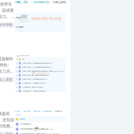
帮助考生
：延续第
力。 课
提炼高效
高考押题
程是高三
覆盖解析
特色：
实几何基
，强化
高三课程
到线面
涵盖阅
，还包括
对性教
方便学生