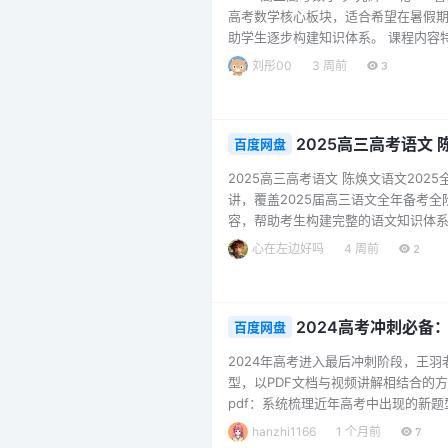
高考数学核心板块，适合希望在暑假
助学生逐步构建知识体系。 课程内容
专题，从基础到提升层层递进。 每讲
刘彤00
3 周前
3
整的课堂笔记（PDF），便于课后复习
（直播+题型精练） 第2…...
2025高三高考语文
百度网盘
2025高三高考语文 陈焕文语文20
讲，覆盖2025届高三语文全年备考
容，帮助考生构建完整的语文知识体系
践，层层递进。课程涵盖现代文阅读
心在左边好吗
4 周前
2
“黄金原理—分解入门—融合实践”三
I，课程深入讲解重要文体原理、核…..
2024高考冲刺必备
百度网盘
2024年高考进入最后冲刺阶段，王
型，以PDF文档与视频讲解相结合的方
pdf：系统梳理近年高考中出现的新
新题总结归纳.mp4：王羽老师亲自
hanzhi1166
1 个月前
7
资料适用于2024届高三考生，尤其