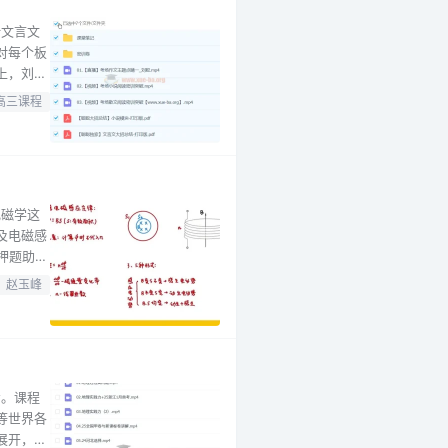
括文言文
对每个板
上，刘老
同时，对
高三课程
及课堂笔
电磁学这
及电磁感
押题助力
对高考。
赵玉峰
年高考物
考。课程
等世界各
展开，如