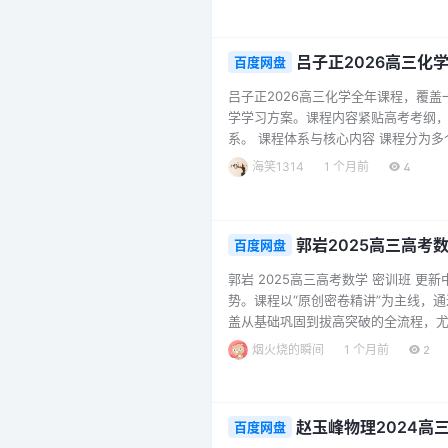
合，助力考生在高考中稳拿关键…...
吕子正2026高三化
百度网盘
吕子正2026高三化学全年课程，覆
学学习方案。课程内容紧贴高考考纲
系。 课程体系与核心内容 课程分为多
物质分类、离子反应、氧化还原等基础
海笑1314
1 个月前
4
离子平衡、电化学、有机化学等核心板
如“有机推断专题”、“结构精刷”、“氧还、
郭岩2025高三高考
百度网盘
郭岩 2025高三高考数学 密训班 
势。课程以“原创密卷精讲”为主线，
盖从基础巩固到拔高突破的全流程，尤
生提供临场策略指导。具体目录如下：
烟火烧的瞬间
1 个月前
2
密卷精讲（二） 第3节【第3讲】高考
【第5讲】高考风向标…...
赵玉峰物理2024高
百度网盘