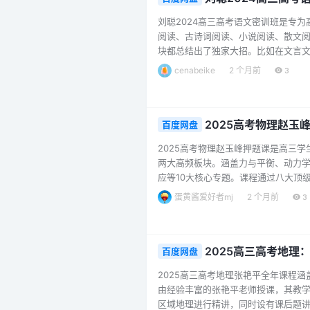
刘聪2024高三高考语文密训班是专
阅读、古诗词阅读、小说阅读、散文
块都总结出了独家大招。比如在文言
师通过直播与视频讲解的形式，对考
cenabeike
2 个月前
3
于信息类文本阅读、古诗词阅读等题
记，方便学生课后复习巩固。该课程适合
2025高考物理赵玉
百度网盘
2025高考物理赵玉峰押题课是高三
两大高频板块。涵盖力与平衡、动力
应等10大核心专题。课程通过八大顶
学生快速掌握考试重点。此外，还赠
蛋黄酱爱好者mj
2 个月前
3
无论是想要巩固基础，还是冲刺高分的
理命题趋势，向着985/211名校冲刺。..
2025高三高考地
百度网盘
2025高三高考地理张艳平全年课程
由经验丰富的张艳平老师授课，其教
区域地理进行精讲，同时设有课后题