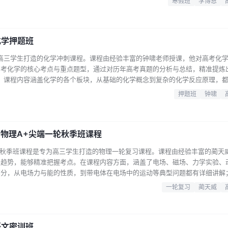
寒假班
李博恩
的教学经验和独特的教学方法，能够帮助学生快速掌握高考英语的解题技巧和方
望在寒假期间集…...
化学押题班
为高三学生打造的化学冲刺课程。课程由经验丰富的钟啸老师授课，他对高考化
高考化学的核心考点与重点题型，通过对历年高考真题的分析与总结，精准提炼
点。课程内容涵盖化学的各个板块，从基础的化学概念到复杂的化学反应原理，
性强，钟啸老师会根据高三学生的知识掌握情况和备考进度，进行有针对性的押
押题班
钟啸
高效的解题技巧和应试策略，让学生在高考化学考试中更有把握。适合即将参加
升成绩的…...
考物理A+尖端一轮秋季班课程
一轮秋季班课程是专为高三学生打造的物理一轮复习课程。课程由经验丰富的蔺天
和趋势，能够精准把握考点。在课程内容方面，涵盖了电场、磁场、力学实验、
部分，从电场力与能的性质，到带电体在电场中的运动等典型问题都有详细讲解
恒等重点内容进行剖析。该课程的特色在于通过实际例题和经典模型，帮助学生
一轮复习
蔺天威
同时，配套的课堂笔记也为学生课后复习提供了便利。适合即将参加高考，希望
高三学生。...
语文密训班