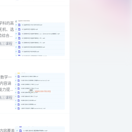
学科的高
无机、选
验综合
择专项】
高三课程
程 【无机
考数学一
内容涵
能力提升
亮亲授，
高三课程
是数学基
，内容覆盖