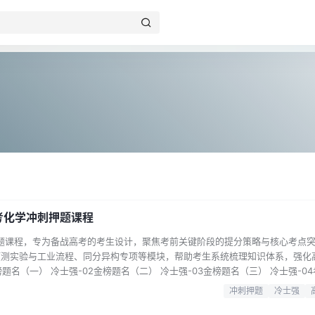
高考化学冲刺押题课程
押题课程，专为备战高考的考生设计，聚焦考前关键阶段的提分策略与核心考点
预测实验与工业流程、同分异构专项等模块，帮助考生系统梳理知识体系，强化
榜题名（一） 冷士强-02金榜题名（二） 冷士强-03金榜题名（三） 冷士强-0
） 02冲刺班第2讲的补充视频 【赠课】06同分异构专项 本套课程由冷士强老
冲刺押题
冷士强
与解题技巧的传授。金榜题名系列课程覆盖选择题、大题等核心题型，考前预测