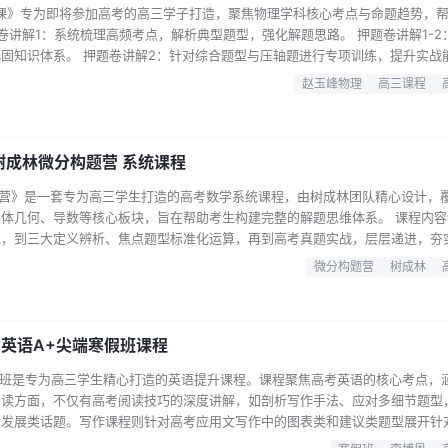
题课》专为即将参加高考的高三学子打造，聚焦物理学科核心考点与命题趋势，
卷讲解1：系统梳理高频考点，解析典型题型，强化解题思路。 押题卷讲解1-2
固知识体系。 押题卷讲解2：针对综合题型与压轴题进行专项训练，提升实战能
卷内容，覆盖力学、电磁学、热学等核心模块。 赵玉峰老师以多年教学经验，
赵玉峰物理
高三课程
。 讲解过程注重逻辑推导与思维训练，适合不同基础的学生查漏补缺。 本课
.
 树成林微分构题营 系统课程
构题营》是一套专为高三学生打造的高考数学系统课程，由树成林团队精心设计，
体几何、导数等核心板块，旨在帮助考生构建完整的解题思维体系。 课程内容
理，到三大定义辨析、焦点题型标准化运算，再到高考真题实战，层层递进，夯
角公式与平移问题，数列部分涵盖等差数列、求通项四大天王、求和与巅峰收尾
微分构题营
树成林
何：排列组合插空捆绑法、二项定理、分布列与期望方差；立体几何从平行垂直
破难点。…...
考英语A+尖端寒假班课程
寒假班是专为高三学生精心打造的英语提升课程。课程聚焦高考英语的核心考点，
阅读方面，不仅有高考阅读技巧的深度讲解，如剖析写作手法、应对多细节题型
会发展类话题。写作课程则针对高考应用文写作中的图表类和建议类题型展开针
分通过精练，提升学生的听力理解能力。此外，课程还配备了详细的课堂笔记，