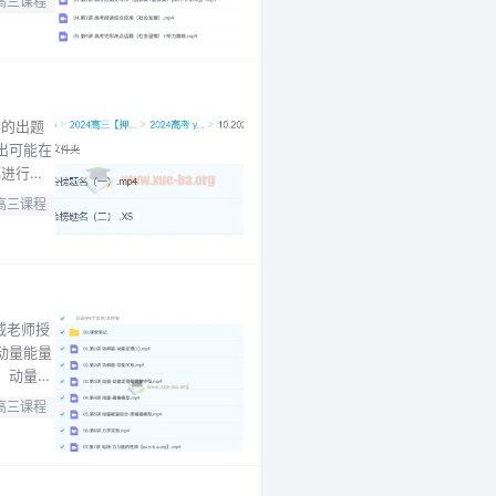
高三课程
法，提升
学的出题
出可能在
都进行了
题指导。
高三课程
2024
威老师授
动量能量
；动量板
理解物理
高三课程
在物理一