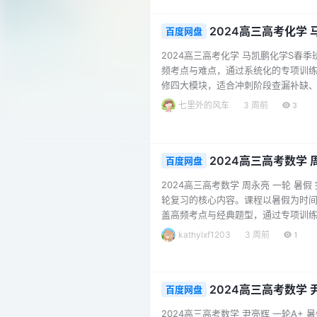
对实验与工业流程等…...
2024高三高考化学
百度网盘
2024高三高考化学 马凯鹏化学S春
频考点与难点，通过系统化的专项训
修四大模块，适合冲刺阶段查漏补缺、强
【原理专项】热速率平衡综合（上） 
七里外的风车
3 周前
3
氧化还原及特殊原电池 【选择专项】
大题专项】最新制备实验 …...
2024高三高考数学 
百度网盘
2024高三高考数学 周永亮 一轮 
轮复习的核心内容。课程以暑假为时间
盖高频考点与经典题型，通过专项训
层层递进，适合不同水平的学生查漏补
kathylxf1203
3 周前
1
讲解深入浅出，注重方法总结 配套高
础薄弱还是希望冲刺高分的同学，…...
2024高三高考数学 
百度网盘
2024高三高考数学 尹亮辉 一轮A+