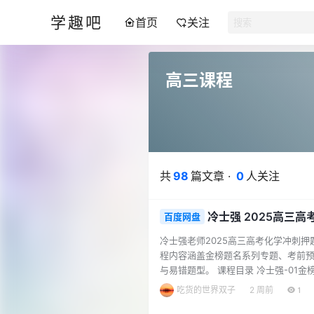
学趣吧
首页
关注
高三课程
共
98
篇文章 ·
0
人关注
冷士强 2025高三
百度网盘
冷士强老师2025高三高考化学冲刺
程内容涵盖金榜题名系列专题、考前
与易错题型。 课程目录 冷士强-01金
实验与工业 冷士强-05金榜题名（五
吃货的世界双子
2 周前
1
容紧贴高考命题趋势，注重实战演练