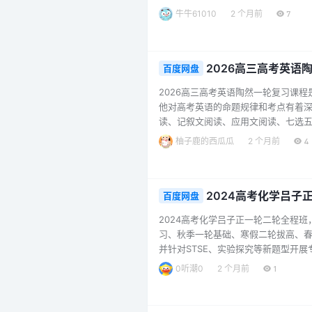
常见天气系统、海水与洋流、农业地
牛牛61010
2 个月前
7
生强化解题能力，还有2023高考真
的教学魅力。春季班聚焦于各地高考地理
2026高三高考英语
百度网盘
2026高三高考英语陶然一轮复习课
他对高考英语的命题规律和考点有着
读、记叙文阅读、应用文阅读、七选
了系统的讲解。在零基础训练部分，
柚子鹿的西瓜瓜
2 个月前
4
语法知识的讲解，帮助基础薄弱的学
提升学生的阅读理解能力。该课程的特色
2024高考化学吕
百度网盘
2024高考化学吕子正一轮二轮全程
习、秋季一轮基础、寒假二轮拔高、
并针对STSE、实验探究等新题型开
快速掌握高考化学核心考点。无论是
0听潮0
2 个月前
1
子正老师凭借丰富的教学经验，以清
试能力，是高三学生化学复习的优质选择