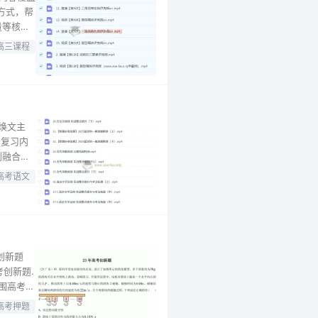
方式，帮
量等核心
 包含完
高三课程
的三要素
陈焕文主
轮复习内
到融合实
均设置
高考语文
和阅读I
创新题
创新题.
围高考创
。 本套
高考押题
拨相结