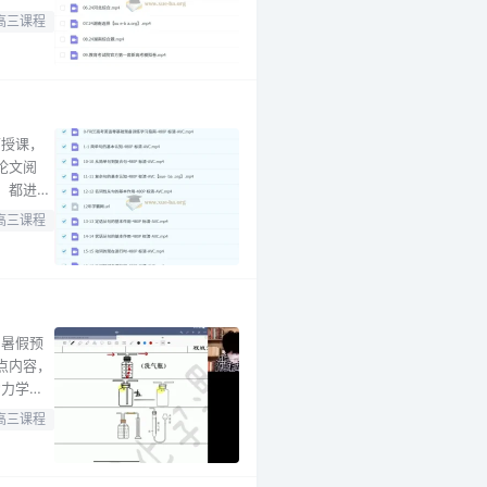
，帮助学
高三课程
受张老师
师授课，
论文阅
，都进行
语从句等
高三课程
和技巧，
了暑假预
点内容，
助力学生
受益。吕
高三课程
素养和应