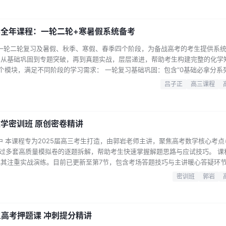
学全年课程：一轮二轮+寒暑假系统备考
盖一轮二轮复习及暑假、秋季、寒假、春季四个阶段，为备战高考的考生提供系
，从基础巩固到专题突破，再到真题实战，层层递进，帮助考生构建完整的化学
个模块，满足不同阶段的学习需求： 一轮复习基础巩固：包含“0基础必拿分系
概念入手，配合“高中化学基础题型大全”视频课，覆盖化学计量、元素周期律
吕子正
高三课程
块，适合基础薄弱的学生快速入门。 二轮专题突破：针对高考重难点设置专项
…...
数学密训班 原创密卷精讲
更新中 本课程专为2025届高三考生打造，由郭岩老师主讲，聚焦高考数学核心考
通过多套高质量模拟卷的逐题拆解，帮助考生快速掌握解题思路与应试技巧。 课
其注重实战演练。目前已更新至第7节，包含考场答题技巧与主讲暖心答疑环
 第1节【第1讲】高考风向标之原创密卷精讲（一） 第2节【第2讲】高考风向
密训班
郭岩
风向标之原创密卷精讲（三） 第4节【第4讲】高考风向标之原创密卷精讲（四）
三高考押题课 冲刺提分精讲