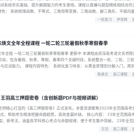
期间系统夯实基础、提升解题能力的考生使用。课程以直播与题型精练相结合的
特色： 系统梳理函数、不等式、三角恒等变换、三角函数、解三角形、平面向
配有直播课与题型精练视频，兼顾知识讲解与实战训练，强化解题思路与技巧。
一轮复习
尹亮辉
与查漏补缺，提升学习效率。 课程目录（部分）： 学习规划课 第1讲：函数
 陈焕文全年全程课程 一轮二轮三轮暑假秋季寒假春季
25全年全程 一轮二轮三轮暑假秋季寒假春季 更新中 本课程由资深高考语文名师
全阶段，包含暑假、秋季、寒假、春季四个关键时段，系统整合一轮、二轮、三
与应试能力。 课程内容特色： 系统化复习体系：从黄金原理到分解入门，再
、文言文阅读、古代汉语原理、修辞原理、矛盾解题方法等核心模块，每个模块
陈焕文
高三课程
阶学习路径，确保理解透彻、运用自如。 现代文阅读专项突破：针对现代文阅读I
.
：王羽高三押题密卷（含创新题PDF与视频讲解）
羽老师精心打造的《高三押题密卷》正式发布。本套资源聚焦2023年全范围高考
式，帮助考生精准把握命题趋势，高效查漏补缺。 核心内容： 23年全范围高考
题型、新考法，涵盖各学科核心考点与命题规律，便于考生集中突破。 23年全范
讲解，逐题剖析解题思路与答题技巧，帮助考生快速掌握实战方法，提升应试能力
王羽
高三课程
适合希望在最后阶段快速提分、适应新题型变化的同学。通过真题演练与名师点