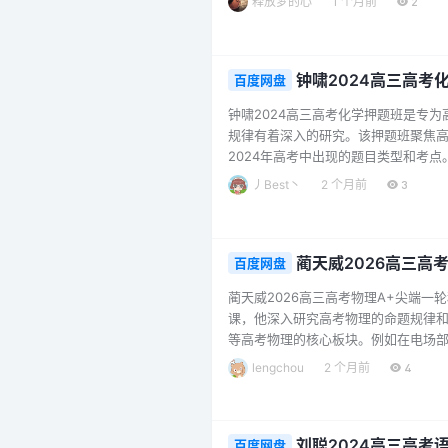
释放梦的心
1 个月前
2
课后复习巩固。李博恩老师凭借丰富
英语成绩。该课程适合即将参加高考，希
钟啸2024高三高考
百度网盘
钟啸2024高三高考化学押题班是专
规律有着深入的研究。该押题班聚焦
2024年高考中出现的题目类型和考
系统且深入的讲解。其特色在于针对
丿Best丶
2 个月前
3
不仅帮助学生巩固已学知识，还能传授
年高考，希望在化学科目上取得突破、提
蔺天威2026高三高
百度网盘
蔺天威2026高三高考物理A+尖端
课，他深入研究高考物理的命题规律
等高考物理的核心板块。例如在电场
块则对碰撞模型、动量定理及动量守
lengchou
2 个月前
4
概念和规律，培养解题思维和技巧。
轮复习中打下坚实基础、提升物理成绩的
刘聪2024高三高考
百度网盘