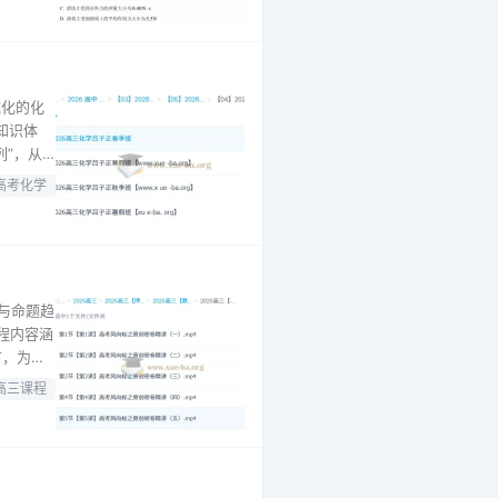
统化的化
知识体
列”，从
、水溶液
高考化学
训练，
点与命题趋
程内容涵
节，为考
标之原创
高三课程
 第5节