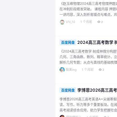
《赵玉峰物理2024高三高考物理押
在冲刺阶段精准突破。 课程内容 押题
一讲内容，深入剖析易错点与难点，巩
程特色 紧扣高考命题方向，精选押题
VIV_10
1 个月前
2
解题技巧，帮助考生快速识别题目陷阱
物理冲刺阶段的实用资源，通过三套…..
2024高三高考数学
百度网盘
《2024高三高考数学 树成林微分
几何、三角函数、数列、概率统计、立
解析几何专题：从点与直线的基础梳
础。 三角函数与数列：一节课解决三
耽美ing
1 个月前
2
计算与逻辑能力。 概率统计与立体几
角、二面角，再到球类问题压轴，全面突
李博恩2026高三高
百度网盘
李博恩2026高三高考英语A+尖端
读、写作、听力等多个重要板块。在
高考阅读综合应用，助力学生把握社
学，帮助学生掌握写作要领。听力部