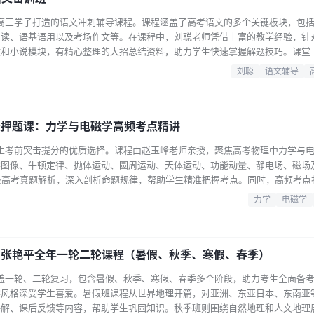
为高三学子打造的语文冲刺辅导课程。课程涵盖了高考语文的多个关键板块，包
阅读、语基语用以及考场作文等。在课程中，刘聪老师凭借丰富的教学经验，针
文和小说模块，有精心整理的大招总结资料，助力学生快速掌握解题技巧。课堂
场作文主题进行点睛，传授成文核心技法，帮助学生在考场上写出亮眼的作文。
刘聪
语文辅导
型也有深入的密训突破讲解。此外，课程还配备了密训卷及详细的答案解析，以
即将参加高考…...
峰押题课：力学与电磁学高频考点精讲
学生考前突击提分的优质选择。课程由赵玉峰老师亲授，聚焦高考物理中力学与
学图像、牛顿定律、抛体运动、圆周运动、天体运动、功能动量、静电场、磁场
级高考真题解析，深入剖析命题规律，帮助学生精准把握考点。同时，高频考点
送精押课视频，其中包含最新模拟题以及实用的解题技巧，有助于学生更好地应
力学
电磁学
高三学生，都能从这门课程中受益。跟随赵玉峰老师的讲解，精准把握2025
.
理：张艳平全年一轮二轮课程（暑假、秋季、寒假、春季）
涵盖一轮、二轮复习，包含暑假、秋季、寒假、春季多个阶段，助力考生全面备
学风格深受学生喜爱。暑假班课程从世界地理开篇，对亚洲、东亚日本、东南亚
讲解、课后反馈等内容，帮助学生巩固知识。秋季班则围绕自然地理和人文地理