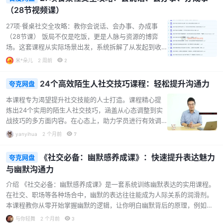
课程核心内容： 第一课：你的社交焦虑到了哪一级？
（28节视频课）
——通过专业评估，帮助学员清晰定位自身社交焦虑程
度，为后续训练建立基准。 第二课：虚拟社交正在毁掉
27项·餐桌社交全攻略：教你会说话、会办事、办成事
我们的社交能力，如何突破？——剖析过度依赖线上社
（28节课） 饭局不仅是吃饭，更是人脉与资源的博弈
交对现实沟通能力的侵蚀，并提供回归真实互动的有效
场。这套课程从实际场景出发，系统拆解了从发起到收
方法。 第三课：打破“社交孤立”的有效办法——针对孤
尾的完整饭局流程，帮你避开社交雷区，把每一顿饭都
米*朵儿
2 周前
2
独感与社交回避，…...
吃出价值。 课程核心亮点： 全场景覆盖：涵盖朋友聚
会、公司团建、同学会、婚礼、相亲、领导请客、工作
24个高效陌生人社交技巧课程：轻松提升沟通力
夸克网盘
餐、商务洽谈等27种常见饭局类型，针对性给出应对策
略。 实战技巧拆解：从座位安排、穿搭妆容、开场自我
本课程专为渴望提升社交技能的人士打造。课程精心提
介绍，到敬酒话术、夸人技巧、破冰方法，再到应对尴
炼出24个实用的陌生人社交技巧，涵盖从心态调整到实
尬、拒绝无用饭局、埋单时机等细节，手把手教你操
战技巧的多方面内容。在心态上，助力学员进行有效调
作。 进阶社交心法：不止教你怎么吃，更教你如何通过
整；实战方面，包含如何结束话题、听懂话中话、避免
yanyihua
2 个月前
7
饭局看透对方意图、拿下客户、维护关系，让饭局成为
冷场等实用技巧。每一课都致力于提升学员的沟通能
你职场和生活的…...
力，通过通俗易懂的讲解与实战演练，帮助学员学会快
《社交必备：幽默感养成课》：快速提升表达魅力
夸克网盘
速建立联系、深化关系。无论是在日常社交场合，还是
与幽默沟通力
在职场沟通中，都能更加自信、高效地交流。适合所有
期望提升社交技能、增强人际互动能力的人群学习。通
介绍 《社交必备：幽默感养成课》是一套系统训练幽默表达的实用课程。
过学习本课程，有望成为社交场合中的佼佼者，轻松驾
在社交、职场等各种场合中，幽默的表达往往能成为人际关系的润滑剂。
驭各种社交场景。...
本课程教你从零开始掌握幽默的逻辑，让你明白幽默背后的原理，例如幽
默的三元素以及4个原理等。 课程还会带你把握语言节奏，从四种思维出
与你轻舞
2 个月前
3