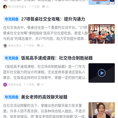
还对女性心理进行分析。 本课程适合渴望提升恋爱社交
场景与技巧。从饭局社交的本质认知——吃出人脉和感
桃子的金色盒子
7 个月前
10
能力、改善与异性沟…...
情，到巧妙拒绝无用饭局，节省时间和心力；从得体的
礼物管理，助力社交力量，到如何用合适的花费打造完
27项餐桌社交全攻略：提升沟通力
夸克网盘
美饭局，以及组织饭局的诀窍等。在社交技巧方面，课
程细致讲解了座位安排、开场自我介绍、敬酒话术、夸
在社交场合中，餐桌往往是一个重要的交流平台。“27项
人技巧、与陌生人破冰、活跃气氛、应对尴尬局面等内
餐桌社交全攻略”课程围绕“饭局不仅仅是吃饭，更是人脉
容。无论是商务合作中的拿下合作方、看透客户意图，
与机会”的理念展开，共27节内容，助力学员提升情商与
还是亲友、同事、领导、相亲、婚礼、同学会、公司团
沟通能力，让聚餐成为拓展人脉和资源的契机。课程涵
季沫の哭泣
7 个月前
10
建、朋友聚会等不同场景下的社交要点，都有涉及。该
盖丰富内容，从如何巧妙拒绝无用饭局、进行得体的礼
课程的特色在于其实…...
物管理，到组织完美饭局的技巧，都有详细讲解。在沟
饭局高手速成课程：社交场合制胜秘籍
夸克网盘
通方面，课程传授开场自我介绍、敬酒话术、与陌生人
破冰、活跃气氛等实用方法，帮助学员在饭桌上展现高
《饭局高手速成课程：社交场合制胜秘籍》是一门专为
情商。此外，课程还针对不同场景，如工作餐、相亲
提升社交能力而设计的课程。无论是商务宴请还是私人
饭、朋友婚礼、同学会、公司团建等，提供了相应的社
聚会，在饭局这样的社交场景中，掌握一定的技巧能让
交策略，让学员能够从容应对各种情况。无论是想要提
人游刃有余。课程内容丰富全面，从就餐环境的选择原
暗夜的自我
7 个月前
13
升社交能力的职场人士，还是渴望改善人际关系的普通
则，帮助您少花钱办大事，到点菜门道，让您成为点菜
人，这套课程都…...
高手；从多元座次安排，避免得罪人，到敬酒法则，即
美女老师的高效聊天秘籍
夸克网盘
便酒量不行也能在酒局中表现出色。同时，还涵盖开场
识人术、看透对方心理、妥善的结账善后等多方面内
在社交活动频繁的当下，掌握出色的聊天能力至关重
容。通过大量实战案例分析，课程将教会您在饭局中建
要。许多人因不善言辞，在各种场合陷入尴尬，不是冷
立良好的人际关系，提升个人魅力。例如，在应对各类
场，就是说错话。而“美女老师的高效聊天秘籍”这一视频