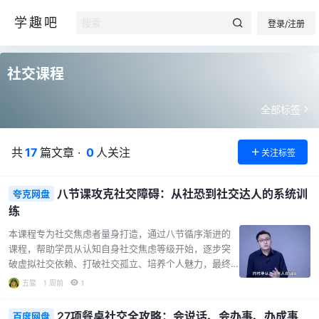
学趣吧
登录/注册
社交课程
全部标签
共
17
篇文章 ·
0
人关注
关注标签
八节课攻克社交障碍：从社恐到社交达人的系统训
夸克网盘
练
本课程专为社交焦虑者量身打造，通过八节循序渐进的
课程，帮助学员从认知自身社交焦虑等级开始，逐步突
破虚拟社交依赖、打破社交孤立、培养个人魅力，最终
在职场、恋爱及日常社交中游刃有余。课程内容覆盖从
五鳖
1 周前
1
基础认知到高级实操的全流程，每节课均结合理论讲解
与真实场景演练，确保学员能将技巧内化为本能反应。
27项餐桌社交全攻略：会说话、会办事、办成事
百度网盘