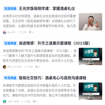
发，教你如何制造幽默，让幽默表达百发百中。同时，课程会告诉你什么
样的幽默不油腻，如何通过夸张、自嘲、比惨等发散思维进行自嘲，以及
王光宗饭局陪伴课：掌握酒桌礼仪
百度网盘
怎样吐槽才不会惹人厌。 此外，课程提供了一学就懂的幽默技巧工具箱，
在商务与社交场景里，酒桌礼仪往往是成功交际的重要
教你积累专属的幽默素材，把握幽默的尺度，避免踏入幽默雷区。无论是
因素。王光宗的《饭局酒桌陪伴课》对酒桌礼仪进行了
幽默地自我介绍与介绍他人，还是在聚会中成为焦点、化解尴尬，甚至是
深度剖析，从邀约到座次安排等细节均有涉及，助力您
用幽默走出情绪低谷…...
在酒局中应对自如。课程包含酒局的核心要素讲解，让
West湖
2 个月前
6
您明晰酒局的关键所在；传授完美邀约的技巧，助您顺
利开启一场成功酒局；分享精准点菜的艺术，让您在点
浪迹情感：升华之道展示面课程（2023版）
百度网盘
菜环节尽显专业；还有座次安排的策略，使您知晓如何
合理安排座次。无论是初入职场的新人，还是经验丰富
浪迹情感推出的“升华之道展示面课程”（2023版），是
的资深人士，这门课程都能有效提升您的社交技巧，让
一门聚焦个人魅力提升与情感智慧深化的优质课程。课
您在饭局中更加自信从容，展现出专业与风度。掌握饭
程专为渴望在社交场合中更加自信、出众的人士打造。
局必备礼仪，成为酒桌上的佼佼者，不妨从这门课程开
课程涵盖多个实用模块。在心理调适方面，帮助学员塑
零爱上的花荣
3 个月前
9
始。...
造积极心态，克服社交恐惧与不自信；沟通技巧模块，
传授高效的交流方法，提升表达能力与倾听技巧，促进
饭局社交技巧：酒桌攻心与高效沟通课程
夸克网盘
良好的人际关系建立；形象管理部分，则从外在穿搭、
妆容到内在气质培养，给予全面指导。通过系统学习本
本课程专为期望在饭局社交中崭露头角的人士打造。它
课程，学员能够掌握有效的自我展示方式，大幅增强个
全面覆盖了点菜、祝酒以及应对复杂社交场景等多方面
人吸引力，无论是在日常社交还是重要场合，都能自信
技巧。课程共包含18节实用内容，能让学习者避免常见
表达。其独特价值在于全方位的个人提升培养方案，助
的社交禁忌，掌握用言语打动人心的方法，巧妙处理饭
卫斯**爱情
4 个月前
9
力学员成为更具魅力、自信的自己，实现情感与社交生