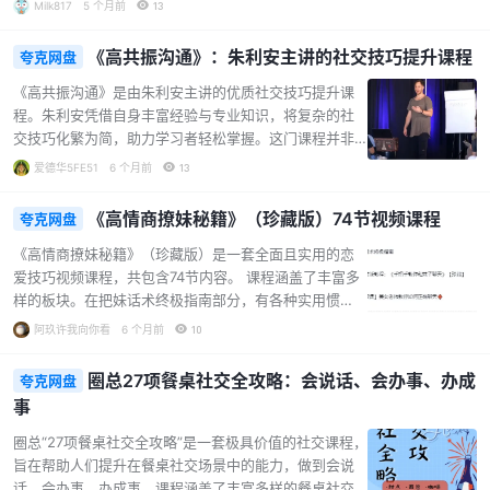
Milk817
5 个月前
13
信、从容，提升恋爱成功率。...
改善人际关系。通过实用的视频教程，课程内容涵盖有
效表达、积极倾听与恰当回应等关键环节。同时，还传
《高共振沟通》：朱利安主讲的社交技巧提升课程
夸克网盘
授解决冲突和建立信任的实用策略，帮助男生在各种场
景中应对自如。对于渴望提升沟通能力、拓展人脉资
《高共振沟通》是由朱利安主讲的优质社交技巧提升课
源、塑造良好个人形象的男生而言，这是一门不可多得
程。朱利安凭借自身丰富经验与专业知识，将复杂的社
的优质课程。借助课程的学习，开启沟通能力提升之
交技巧化繁为简，助力学习者轻松掌握。这门课程并非
旅，让自己在社交与生活中更加游刃有余。...
单纯的理论传授，更是实用操作技巧的指导。课程中，
爱德华5FE51
6 个月前
13
朱利安深刻阐释了沟通在生活与工作中的重要性。无论
是日常闲聊还是商务交流，有效的沟通都是关键。他通
《高情商撩妹秘籍》（珍藏版）74节视频课程
夸克网盘
过大量实例与故事，生动展示了如何建立良好的人际联
系、清晰表达观点以及认真倾听他人。此外，课程还涵
《高情商撩妹秘籍》（珍藏版）是一套全面且实用的恋
盖了应对社交尴尬局面的方法，帮助学习者在社交场合
爱技巧视频课程，共包含74节内容。 课程涵盖了丰富多
更加自信从容。课程内容丰富多样，从情感技能与分析
样的板块。在把妹话术终极指南部分，有各种实用惯
技能的讲解，到引导冥想助力释放社交焦虑；从对话过
例，无论是幽默搞笑、高价值展示，还是化解约会冷
阿玖许我向你看
6 个月前
10
程的详细剖析，到在家练习巩固所学。无论是渴望提升
场、进行情绪推拉等，都有详细讲解。 《手把手教你和
社交能力的职场新人，还是…...
妹子聊天》教程从基础篇入手，讲解不回信息处理、朋
圈总27项餐桌社交全攻略：会说话、会办事、办成
夸克网盘
友圈建设、微信互动规则等；技巧篇则有聊天关键、冷
事
读使用方法、完美话题等内容；社交软件聊天篇对社交
软件使用进行剖析；实战篇更是提供了众多实用的微信
圈总“27项餐桌社交全攻略”是一套极具价值的社交课程，
聊天及邀约技巧。 美女老师授课的部分，围绕正确开场
旨在帮助人们提升在餐桌社交场景中的能力，做到会说
白、星座情感话题、调情手法、聊天框架维护等展开，
话、会办事、办成事。课程涵盖了丰富多样的餐桌社交