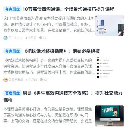
局中的各类突发状况。无论是商务宴请时展现专业素
活的升华。...
养，还是私人聚会中增进情感交流，本课程都能助力你
10节高情商沟通课：全场景沟通技巧提升课程
夸克网盘
成为饭局焦点，提升个人社交影响力，使每一次饭局都
成为展现魅力的绝佳机会。从巧妙点菜节省开支，到把
这门“10节高情商沟通课”专为想要提升沟通能力的人士打
握时机点燃饭局氛围；从化解尴尬的隐私话题，到应对
造。课程精心设计了10节内容，全面覆盖社交、职场、
复杂的人情世故，课程内容丰富且实用，帮助你在饭局
商务以及日常等众多场景。在社交聚会里，它能让你成
社交中游刃有余。...
为焦点，展现独特魅力；在职场中，助力你如鱼得水，
牛牛61010
4 个月前
18
更好地与同事、领导交流协作；商务场合中，助你运用
高情商沟通技巧，达成理想的合作成果。课程通过生动
《把妹话术终极指南》：泡妞必杀绝技
夸克网盘
的讲解与实际案例分析，传授高情商沟通的方法和策
略，帮助学员克服社交恐惧，让每个人都能在不同环境
《把妹话术终极指南》是一套助力提升恋爱社交技巧的
下运用恰当的沟通技巧。无论是渴望提升社交能力的爱
课程资源。该课程从多个维度深入介绍与女性交往的话
好者，还是希望在职场中更进一步的职场人士，都能从
术惯例及实用技巧。课程涵盖内容丰富，包含高价值展
本课程中收获满满，有效提升个人的沟通能力与社交魅
示惯例，帮助学习者展现自身魅力；有化解约会聊天冷
哭笑不再痴
4 个月前
13
力，实现自我提升与成长。...
场的惯例，让交流更加顺畅；还有情绪推拉的惯例，增
添相处的趣味性。无论是想要学习调情技巧，还是通过
男哥《男生高效沟通技巧全攻略》：提升社交能力
百度网盘
讲故事来吸引女生，亦或是掌握和女生肢体接触的恰当
课程
方式，在这门课程中都能找到相应的内容。其特色在于
通过具体的话术惯例示例，生动形象地传授把妹技巧，
本课程由男哥精心打造，专为男生量身定制。课程聚焦
实用性强。对于在恋爱社交中感到困惑、渴望提升自身
于高效沟通的核心技巧与方法，无论是在职场中与同
吸引力和沟通能力的人群来说，这是一套极具价值的课
事、上司的交流，还是在社交场合结识新朋友，亦或是
程资源。通过学习，有望在与女生交往过程中更加自
日常生活里与家人相处，都能助力男生提升沟通效率，