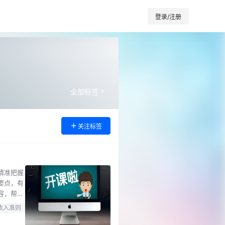
登录/注册
全部标签
关注标签
精准把握
要点，有
容，帮助
50个真
收入准则
能力提