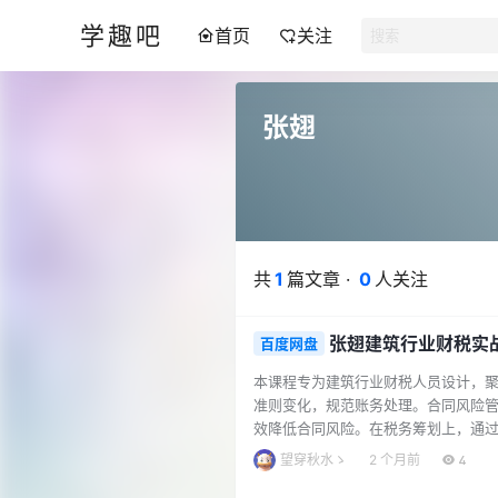
学趣吧
首页
关注
张翅
共
1
篇文章 ·
0
人关注
张翅建筑行业财税实
百度网盘
本课程专为建筑行业财税人员设计，
准则变化，规范账务处理。合同风险
效降低合同风险。在税务筹划上，通
学员掌握税收筹划方法。课程涵盖行业
望穿秋水ゝ
2 个月前
4
实案例为支撑，对建筑企业增值税申