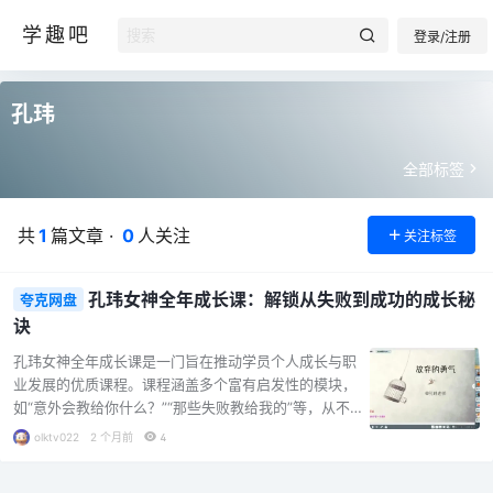
学趣吧
登录/注册
孔玮
全部标签
共
1
篇文章 ·
0
人关注
关注标签
孔玮女神全年成长课：解锁从失败到成功的成长秘
夸克网盘
诀
孔玮女神全年成长课是一门旨在推动学员个人成长与职
业发展的优质课程。课程涵盖多个富有启发性的模块，
如“意外会教给你什么？”“那些失败教给我的”等，从不同
角度引导学员思考与感悟。其特色在于紧密围绕失败与
olktv022
2 个月前
4
成功的主题，深度挖掘失败背后的智慧，帮助学员学会
从失败中汲取教训，勇敢直面内心恐惧，确立人生真正