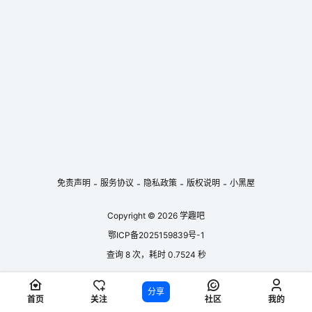
的奋斗目标。无论是在职业发展的道路上遭遇瓶颈，对
未来感到迷茫，还是希望在个人成长方面有所突破，这
门课程都能为学员提供宝贵的指导与启发，助力学员在
人生旅程中更加坚定从容，找到内心的平静与力量，实
现从失败到成功的蜕变。...
免责声明
服务协议
隐私政策
版权说明
小黑屋
-
-
-
-
Copyright © 2026
学趣吧
鄂ICP备2025159839号-1
查询 8 次，耗时 0.7524 秒
分享
首页
关注
社区
我的