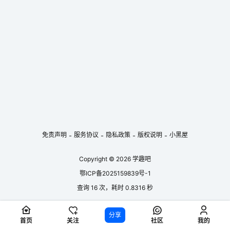
字体等，还包含品牌IP形象创造等内容；技巧与策略模
块，深入讲解颜色调配、图形文字排版、品牌延展等实
用技巧；实战与经验模块，通过真实项目和案例复盘，
传授设计提案、作品集板式设计等经验；此外还有课前
试听模块，让学员提前感受课程魅力。课程的特色在于
不仅能让…...
免责声明
服务协议
隐私政策
版权说明
小黑屋
-
-
-
-
Copyright © 2026
学趣吧
鄂ICP备2025159839号-1
查询 16 次，耗时 0.8316 秒
分享
首页
关注
社区
我的