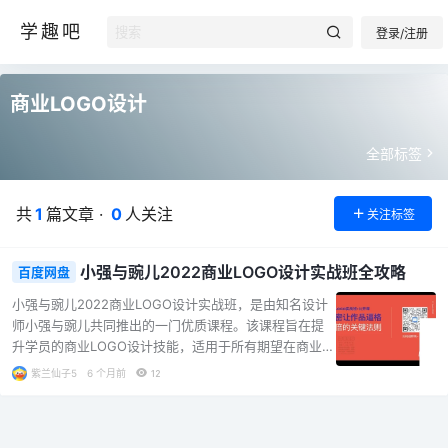
学趣吧
登录/注册
商业LOGO设计
全部标签
共
1
篇文章 ·
0
人关注
关注标签
小强与豌儿2022商业LOGO设计实战班全攻略
百度网盘
小强与豌儿2022商业LOGO设计实战班，是由知名设计
师小强与豌儿共同推出的一门优质课程。该课程旨在提
升学员的商业LOGO设计技能，适用于所有期望在商业设
计领域提升技能的设计师和创意工作者。课程涵盖五大
紫兰仙子5
6 个月前
12
模块，从概念与思维出发，让学员以新的角度学习品牌
相关知识，构建设计思维体系；技术与灵感模块，介绍
多种类型LOGO的设计趋势与方法，如字母图形、纯西文