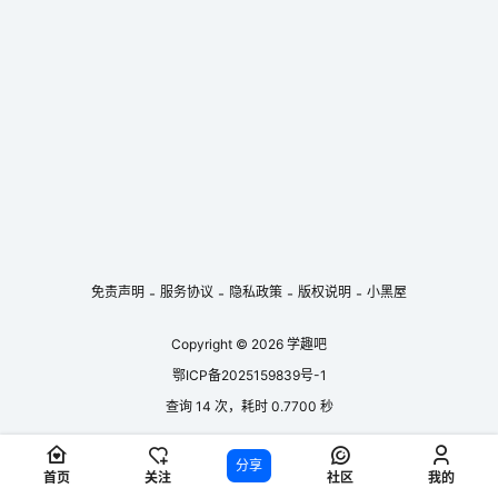
戏剧性效果。《火鸟》以其精彩的剧情、动人的音乐和精美的画面，非常
适合作为儿童睡前故事，能为孩子们带来一场奇幻的艺术之旅，在他们心
中种下艺术的种子，同时也…...
免责声明
服务协议
隐私政策
版权说明
小黑屋
-
-
-
-
Copyright © 2026
学趣吧
鄂ICP备2025159839号-1
查询 14 次，耗时 0.7700 秒
分享
首页
关注
社区
我的