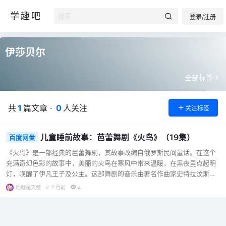
学趣吧
登录/注册
伊莎贝尔
全部标签
共
1
篇文章 ·
0
人关注
关注标签
儿童睡前故事：芭蕾舞剧《火鸟》（19集）
百度网盘
《火鸟》是一部经典的芭蕾舞剧，其故事改编自俄罗斯民间童话。在这个
充满奇幻色彩的故事中，美丽的火鸟在寒风中带来温暖，在黑夜里点起明
灯，唤醒了伊凡王子及公主。这部舞剧的音乐由著名作曲家史特拉汶斯基
创作，他从俄国民谣中撷取优美旋律进行编曲，音乐充满了独特的魅力，
妮就是天使
2 个月前
4
不仅为舞剧的演出增色不少，也让史特拉汶斯基站上世界音乐舞台。绘者
伊莎贝尔凭借敏锐的观察力，成功展现出芭蕾优雅高贵的特质，使故事里
的人物个个展现出力与美的融合，让图画与故事完美结合，营造出强烈的