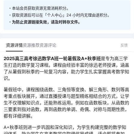
・本站会员获取资源无需消耗积分。
・获取资源后可以在「个人中心」24 小时内无理由退积分。
・
为防止资源链接失效，请及时转存文件。
资源详情
资源推荐
资源评论
反馈
2025高三高考徐迅数学A班一轮暑假及A+秋季班
是专为高三学
生打造的数学复习课程。课程由经验丰富的徐迅老师授课，涵盖
了从暑假到秋季的一轮复习内容，助力学生扎实掌握高考数学知
识。
暑假班中，课程围绕函数、三角恒等变换、解三角形、数列等高
考重点板块展开，通过直播授课与题型精练相结合的方式，让学
生不仅理解知识点，还能熟练运用。例如在函数板块，从函数的
三要素到指对函数，再到函数的单调、奇偶、对称与周期性质，
都有详细讲解。
A+秋季班则进一步巩固和深化知识，为学生构建完整的数学知
识体系，助力学生在高考数学中取得优异成绩，适合即将参加