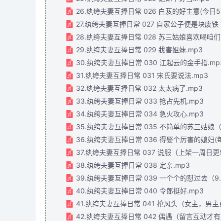
26.纨绔夫妻互捧日常 026 白芨的好主意(今日5
27.纨绔夫妻互捧日常 027 自家公子便是块废
28.纨绔夫妻互捧日常 028 苏三姑娘喜欢喝咱们
29.纨绔夫妻互捧日常 029 戕害姐妹.mp3
30.纨绔夫妻互捧日常 030 江起云的金手指.mp
31.纨绔夫妻互捧日常 031 宋氏要说法.mp3
32.纨绔夫妻互捧日常 032 太太病了.mp3
33.纨绔夫妻互捧日常 033 抢占先机.mp3
34.纨绔夫妻互捧日常 034 急火攻心.mp3
35.纨绔夫妻互捧日常 035 不简单的苏三姑娘（8
36.纨绔夫妻互捧日常 036 得娶个厉害的媳妇(
37.纨绔夫妻互捧日常 037 说服（上架一周日
38.纨绔夫妻互捧日常 038 定亲.mp3
39.纨绔夫妻互捧日常 039 一个个的怼过去（9
40.纨绔夫妻互捧日常 040 令郎挺好.mp3
41.纨绔夫妻互捧日常 041 抢风头（女主，男
42.纨绔夫妻互捧日常 042 偶遇（留言互动才