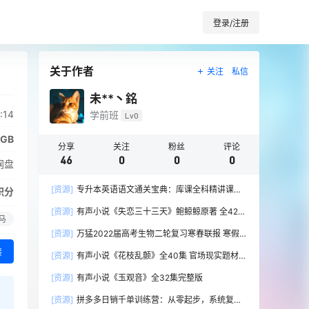
登录/注册
关于作者
关注
私信
未**丶銘
:14
学前班
Lv0
3GB
分享
关注
粉丝
评论
46
0
0
0
网盘
[资源]
专升本英语语文通关宝典：库课全科精讲课程
积分
与备考资料详解
[资源]
有声小说《失恋三十三天》鲍鲸鲸原著 全42集
马
墨锦倾情播讲
[资源]
万猛2022届高考生物二轮复习寒春联报 寒假
班+春季班 真题演练全收录
接
[资源]
有声小说《花枝乱颤》全40集 官场现实题材长
篇
[资源]
有声小说《玉观音》全32集完整版
[资源]
拼多多日销千单训练营：从零起步，系统复制