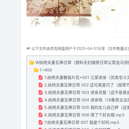
📢 以下文件由夸克网盘用户于2025-04-01分享（文件数
W纨绔夫妻互捧日常（塑料夫妇搞笑日常尘萱追马领衔
1~400
1.纨绔夫妻散装片花+001 江家退亲（另类宅斗文
2.纨绔夫妻互捧日常 002 这可真是巧了（按章
3.纨绔夫妻互捧日常 003 退亲另娶（这不是普
4.纨绔夫妻互捧日常 004 退亲啦（18集男主
5.纨绔夫妻互捧日常 005 我的女儿自己养（这
6.纨绔夫妻互捧日常 006 得了个好女婿.mp3
7.纨绔夫妻互捧日常 007 我是个好的.mp3