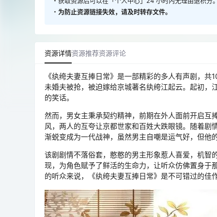
・获取资源后可以在「个人中心」24 小时内无理由退积分
・
为防止资源链接失效，请及时转存文件。
资源详情
资源推荐
资源评论
《纨绔夫妻互捧日常》是一部精彩的多人有声剧，共1
未婚夫被抢，被迫嫁给京城著名纨绔江起云。起初，
的笑话。
然而，男女主秉承契约精神，前期在外人面前开启互
风，两人的互夸让京都世家和百姓大跌眼镜。随着剧
渐蜕变成为一代战神，虽然男主自嘲是运气好，但他
该剧剧情不落俗套，憨憨的男主形象惹人喜爱，机智
现，为角色赋予了鲜活的生命力，让听众仿佛置身于
的听众来说，《纨绔夫妻互捧日常》是不可错过的佳