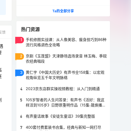
爆单玩法
Ta的全部分享
热门资源
反馈
1
手机修图实战课：从人像美容、瘦身技巧到86种
流行风格调色全攻略
遇
妻
2
京剧《玉莲盟》天津静场选场录音 林玉梅、季砚
农经典唱段
临
3
黄仁宇《中国大历史》有声书全158集：以宏观
逐
视角纵览五千年文明脉络
4
2023京东店群实操视频教程：从入门到精通
剧
5
105岁智者的人生问答录：有声书《活好：我这
样活到105岁》日野原重明作品（15集·晟焕播
音）
6
有声童话故事《安徒生童话》39集完整版
7
400套付费套装书合集，经典与新知一网打尽