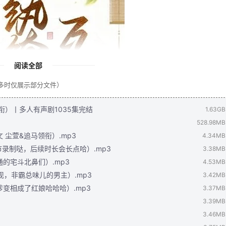
阅读全部
量过多时仅展示部分文件）
）丨多人有声剧1035集完结
1.63GB
528.98MB
 尘萱&追马领衔）.mp3
4.34MB
节录制哒，后续时长会长点哈）.mp3
3.38MB
通的宅斗北鼻们）.mp3
4.53MB
出现，非霸总味儿的男主）.mp3
3.42MB
爹变相成了红娘哈哈哈）.mp3
3.37MB
3.39MB
3.46MB