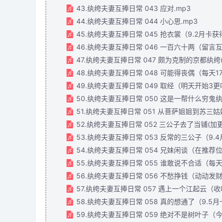
43.纨绔夫妻互捧日常 043 应对.mp3
44.纨绔夫妻互捧日常 044 小心思.mp3
45.纨绔夫妻互捧日常 045 抢衣裳（9.2月卡获得
46.纨绔夫妻互捧日常 046 一百六十两（留言
47.纨绔夫妻互捧日常 047 颇为克制的京都纨绔
48.纨绔夫妻互捧日常 048 可能得丧偶（每天1
49.纨绔夫妻互捧日常 049 取经（明天开始3更
50.纨绔夫妻互捧日常 050 这是一帮什么穷鬼
51.纨绔夫妻互捧日常 051 从菩萨姐姐到苏三姑娘
52.纨绔夫妻互捧日常 052 三公子去了当铺(加
53.纨绔夫妻互捧日常 053 反常的三公子（9.4
54.纨绔夫妻互捧日常 054 兄妹闲谈（在推荐位
55.纨绔夫妻互捧日常 055 谁敢说不合适（每
56.纨绔夫妻互捧日常 056 不愁挣钱（动动发
57.纨绔夫妻互捧日常 057 遇上一个江起云（
58.纨绔夫妻互捧日常 058 真的想通了（9.5
59.纨绔夫妻互捧日常 059 绝对不是树叶子（今