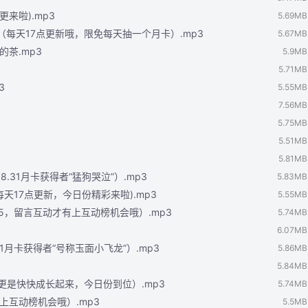
更来啦).mp3
5.69MB
铁（每天17点更新哦，限免每天抽一个月卡）.mp3
5.67MB
的茶.mp3
5.9MB
5.71MB
3
5.55MB
7.56MB
5.75MB
5.51MB
5.81MB
.31月卡获得者“猛狗哭泣”）.mp3
5.83MB
每天17点更新，今日份精彩来啦).mp3
5.55MB
更5，留言互动才有上互动榜机会哦）.mp3
5.74MB
6.07MB
.1月卡获得者“号称玉面小飞龙”）.mp3
5.86MB
5.84MB
主更是快快成长起来，今日份到位）.mp3
5.74MB
有上互动榜机会哦）.mp3
5.5MB