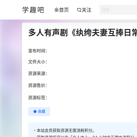
学趣吧
首页
关注
多人有声剧《纨绔夫妻互捧日常
发布时间：
文件大小：
资源来源：
资源售价：
资源标签：
收藏
・本站会员获取资源无需消耗积分。