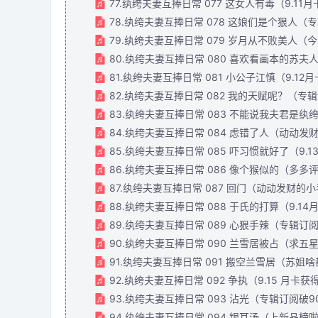
77.纨绔夫妻互捧日常 077 这女人有毒（9.11
78.纨绔夫妻互捧日常 078 这娘们是个狠人（专
79.纨绔夫妻互捧日常 079 岁月从不败美人（
80.纨绔夫妻互捧日常 080 喜欢看画本的苏
81.纨绔夫妻互捧日常 081 小公子江慎（9.1
82.纨绔夫妻互捧日常 082 我的天赋呢？（专辑
83.纨绔夫妻互捧日常 083 不能说我夫君是纨
84.纨绔夫妻互捧日常 084 虑错了人（动动发
85.纨绔夫妻互捧日常 085 吓习惯就好了（9.
86.纨绔夫妻互捧日常 086 像个猴似的（多多评
87.纨绔夫妻互捧日常 087 回门（动动发财的
88.纨绔夫妻互捧日常 088 于氏的打算（9.1
89.纨绔夫妻互捧日常 089 心狠手辣（专辑订阅
90.纨绔夫妻互捧日常 090 兰雪居被占（求五
91.纨绔夫妻互捧日常 091 搬空兰雪居（苏姐
92.纨绔夫妻互捧日常 092 争执（9.15 月卡
93.纨绔夫妻互捧日常 093 沾光（专辑订阅破90
94.纨绔夫妻互捧日常 094 银耳汤（上新品榜