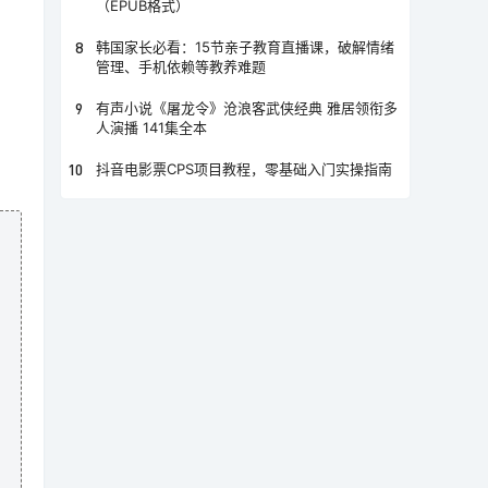
（EPUB格式）
8
韩国家长必看：15节亲子教育直播课，破解情绪
管理、手机依赖等教养难题
9
有声小说《屠龙令》沧浪客武侠经典 雅居领衔多
人演播 141集全本
10
抖音电影票CPS项目教程，零基础入门实操指南