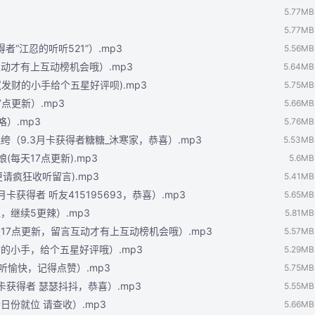
5.77MB
5.77MB
者“江忍的听听521”）.mp3
5.56MB
互动才有上互动榜机会哦）.mp3
5.64MB
(发财的小手给个五星好评呗).mp3
5.75MB
7点更新）.mp3
5.66MB
咯）.mp3
5.76MB
纨绔（9.3月卡获得者糖糖_沐寒家，恭喜）.mp3
5.53MB
(每天17点更新).mp3
5.6MB
更请疯狂收听留言).mp3
5.41MB
月卡获得者 听友415195693，恭喜）.mp3
5.65MB
，继续5更辣）.mp3
5.81MB
天17点更新，留言互动才有上互动榜机会哦）.mp3
5.57MB
财的小手，给个五星好评哦）.mp3
5.29MB
收听愉快，记得点赞）.mp3
5.75MB
月卡获得者 瑟瑟抖抖，恭喜）.mp3
5.55MB
日份就位 请查收）.mp3
5.66MB