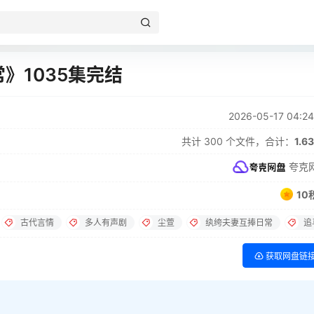
》1035集完结
2026-05-17 04:24
共计 300 个文件，合计：
1.6
夸克
10
古代言情
多人有声剧
尘萱
纨绔夫妻互捧日常
追
获取网盘链