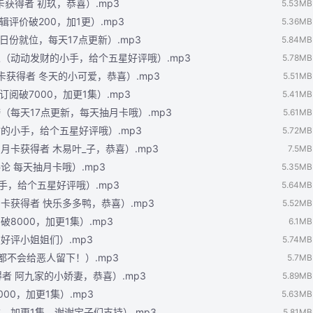
月卡获得者 初玖，恭喜）.mp3
5.53MB
辑评价破200，加1更）.mp3
5.36MB
今日份就位，每天17点更新）.mp3
5.84MB
夫人（动动发财的小手，给个五星好评哦）.mp3
5.78MB
2月卡获得者 冬天的小可爱，恭喜）.mp3
5.51MB
订阅破7000，加更1集）.mp3
5.41MB
绔（每天17点更新，每天抽月卡哦）.mp3
5.61MB
财的小手，给个五星好评哦）.mp3
5.72MB
13月卡获得者 木易叶_子，恭喜）.mp3
7.5MB
论 每天抽月卡哦）.mp3
5.35MB
小手，给个五星好评哦）.mp3
5.64MB
4月卡获得者 快乐多多鸭，恭喜）.mp3
5.52MB
破8000，加更1集）.mp3
6.1MB
星好评小姐姐们）.mp3
5.74MB
啥都不会给恶人留下！）.mp3
5.7MB
获得者 阿九家的小娇妻，恭喜）.mp3
5.89MB
00，加更1集）.mp3
5.63MB
啦，加更1集，谢谢宝子们支持）.mp3
5.81MB