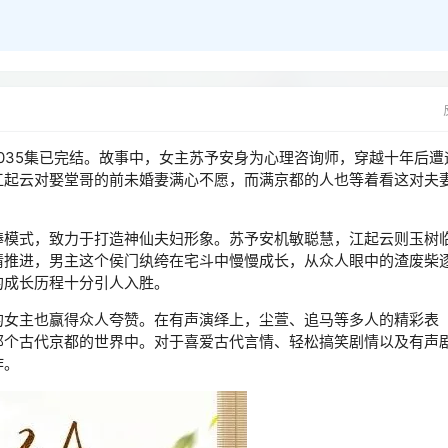
。
035集已完结。故事中，女主苏予安身为心理咨询师，穿越十年后遭
江起云对娶堂哥的前未婚妻满心不愿，而满京都的人也等着看这对夫
捧模式，致力于打造神仙夫妇形象。苏予安机敏聪慧，江起云则玉树
情推进，男主这个侯门纨绔在宅斗中慢慢成长，从众人眼中的渣废柴
的成长历程十分引人入胜。
的女主也赢得众人夸赞。在有声演绎上，尘萱、追马等多人的精彩表
那个古代京都的世界中。对于喜爱古代言情、轻松搞笑剧情以及有声
作。