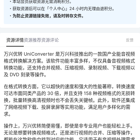
・本站会员获取资源无需消耗积分。
・获取资源后可以在「个人中心」24 小时内无理由退积分。
・
为防止资源链接失效，请及时转存文件。
资源详情
资源推荐
资源评论
反馈
万兴优转 UniConverter 是万兴科技推出的一款国产全能音视频
格式转换解决方案。该软件功能丰富多样，不仅具备音视频格式
转换功能，还支持合并视频、压缩视频、录制视频、下载视频以
及 DVD 刻录等操作。
在格式转换方面，它以超快的速度和强大的性能著称，转换速度
可达市面同类产品的 30 倍，并且支持 158 种视频格式的无损转
换，批量转换高清视频时也不会丢失关键帧。此外，软件还集成
了网络视频下载、投屏录屏等实用功能，满足用户多样化的需
求。
操作上，万兴优转简便易懂，即使是非专业用户也能轻松上手。
无论是想要转换视频格式，还是进行视频的合并、压缩等操作，
都能在这款软件中找到对应的功能。它适用于有音视频处理需求