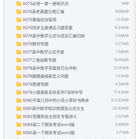
0073必修一第一册知识点
2024年高三培优讲义21--- 立体几何与空间向量大题专练.pdf
25届数列新定义压轴·100练.pdf
1.78MB
1MB
0074高考真题分类汇编
2024年高三培优讲义22--- 数列求通项的常见方法.pdf
必修第一册知识点.pdf
8.66MB
1MB
2.53
0075差指综合裂项
2024年高三培优讲义23---数列求和：错位，裂项，分组，倒序 
2024高考数学真题汇总（共6套) 解析版.pdf
4.81MB
1.03MB
0075同步五册课后习题答案
2024年高三培优讲义24---奇偶数列问题 .pdf
2024年高考数学真题汇总（共6套)学生版.pdf
差指综合型裂项（教师版）(1).pdf
983.75KB
577.9KB
8.34MB
1.99MB
0076高中数学公式与结论汇编归纳
2024年高三培优讲义25---隔项等差与隔项等比以及和为等比.p
2024年全国卷真题分类汇编解析.pdf
差指综合型裂项（学生版）(1).pdf
新人教版高中数学各书课后习题答案大全(2019人A版).pdf
479.14KB
5.56MB
1.87MB
8.
0076数列专题
2024年高三培优讲义26---基本量的计算,片段和性质，数列性质
高中数学公式与结论汇编归纳(2).pdf
2.07MB
5.56MB
0077高中数学公式手册
2024年高三培优讲义27---数列新定义问题，插入数字构成新
专题 数列（解析版）(1).pdf
1.58MB
1.2MB
0077三角函数专题
2024年高三培优讲义28---数列求和技巧进阶篇：并项简化计
专题 数列（学生版）(1).pdf
4_高中数学公式手册.pdf
887.48KB
18.95MB
1.58MB
0078高中数学答案技巧与冲刺
2024年高三培优讲义29---数列放缩通项证明不等式与数列不等
三角函数训练n.pdf
22.91MB
3.22MB
0078圆锥曲线新定义问题
2024年高三培优讲义30---数量积（极化恒等式与投影法）.pd
三角函数训练nd.pdf
2_2024年高考数学答题技巧与冲刺(1).pdf
12.44MB
22.91MB
1.03MB
0079思维导图
2024年高三培优讲义31--- 平面向量共线定理与等和线.pdf
三角函数之w的取值范围.pdf
圆锥曲线新定义问题（解析版）(1).pdf
309.01KB
655.13KB
4.56MB
1
0079小题真练名校系列7深圳中学
2024年高三培优讲义32---平面向量中的奔驰定理以及三角形四
三角函数之w的取值范围解析.pdf
圆锥曲线新定义问题（学生版）(1).pdf
新教材高中数学思维导图.pdf
416.46KB
401.08KB
17.43MB
4.56MB
0080平面几何中的小花小草好书两本
2024年高三培优讲义33---向量中的隐圆问题.pdf
专题 三角函数（解析版）(25).pdf
小题真练名校系列7（广东省深圳中学模拟卷节选）41.pdf
312.83MB
845.69KB
1.96MB
3.
0081高中数学知识梳理及公式大全
2024年高三培优讲义34---三角函数恒等变换求值.pdf
专题 三角函数（解析版）.pdf
小题真练名校系列7（广东省深圳中学模拟卷节选）解析.pdf
平面几何中的小草-305.pdf
874.03KB
159.41MB
20.83MB
1.27M
0082竞赛和自主招生专题讲义
2024年高三培优讲义35---三角函数中“ω”的取值范围 .pdf
专题 三角函数（学生版）(25).pdf
平面几何中的小花-248.pdf
高中数学知识梳理及公式大全.docx
153.42MB
20.83MB
531.16KB
2.67MB
1
0084高二下期末考试word版
2024年高三培优讲义36---解三角形大题第一问专练.pdf
专题 三角函数（学生版）.pdf
竞赛和自主招生专题全套十六讲(1).pdf
2.67MB
5.86MB
393KB
1.4
0085高一下期末考试word版
2024年高三培优讲义37---解三角形中的计算求值问题.pdf
2022-2023学年福建省福州市四校联考高二（下）期末数学试卷
7.71MB
2