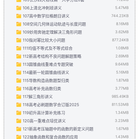
106上清北冲刺班讲义
2022-2023学年江苏省镇江市扬中第二高级中学高二（下）期末
2022-2023学年浙江省绍兴市高一（下）期末数学试卷.docx
函数的零点个数问题、隐零点及零点赋值问题（学生版）(14).p
四大名校新高一分班考6套(6).pdf
5.47MB
5.55MB
107高中数学拉格朗日讲义
2022-2023学年山东省济南市高二（下）期末数学试卷.docx
2022-2023学年浙江省温州市高一（下）期末数学试卷（A卷）.
四大名校新高一分班考6套答案(6).pdf
上清北冲刺班讲义-数学（教师版）(23).pdf
744.23KB
3.47MB
5.66MB
108空间几何体运动轨迹与长度问题
2022-2023学年山东省临沂市高二（下）期末数学试卷.docx
上清北冲刺班讲义-数学（学生版）(23).pdf
【高中数学文化鉴赏】 拉格朗日解析版(15).pdf
502.47KB
8.16MB
2MB
109妙用奔驰定理解决三角形问题
2022-2023学年山东省青岛中学高二（下）期末数学试卷.doc
【高中数学文化鉴赏】拉格朗日(15).pdf
第2讲 空间几何体运动轨迹与长度问题（解析版）(5).pdf
241.75KB
3.62MB
6.
110指对幂比较大小问题
2022-2023学年山东省烟台市高二（下）期末数学试卷.docx
第2讲 空间几何体运动轨迹与长度问题（学生版）(5).pdf
微专题 妙用奔驰定理解决三角形面积比问题（解析版）(2).pdf
877.24KB
1.3
111均值不等式及不等式综合
2022-2023学年浙江省杭州市高二（下）期末数学试卷.docx
微专题 妙用奔驰定理解决三角形面积比问题（学生版）(2).pdf
指对幂比较大小问题（解析版）(24).pdf
547.77KB
1.08MB
112新高考结构不良问题解题策略
2022-2023学年浙江省名校联盟高二（下）期末数学试卷.doc
指对幂比较大小问题（学生版）(24).pdf
均值不等式及不等式综合（解析版）(18).pdf
329.47KB
730.4KB
2.69MB
113圆锥曲线重难点专题突破
2022-2023学年浙江省宁波市高二（下）期末数学试卷.docx
均值不等式及不等式综合（学生版）(18).pdf
新高考结构不良问题解题策略（解析版） (1)(16).pdf
380.25KB
9.64MB
2.02MB
114最新一轮圆锥曲线讲义
2022-2023学年浙江省温州市十校联合体高二（下）期末数学试
新高考结构不良问题解题策略（学生版） (2)(16).pdf
圆锥重难点专题突破(6).pdf
9.64MB
5.16MB
681.75
115导数构造函数题型归类
一轮圆锥教师(6).pdf
3.94MB
1.87MB
116高考补充函数归类
一轮圆锥学生(6).pdf
导数构造函数十二种题型归类（解析版）(5).pdf
3.77MB
1.22MB
1.15MB
117解三角形讲义
导数构造函数十二种题型归类（学生版）(5).pdf
十三种高考补充函数归类 （解析版）(3).pdf
985.49KB
1.81MB
733.75KB
118高考必刷题数学合订版2025
十三种高考补充函数归类 （学生版）(3)(1).pdf
解三角形“热考”十点【解析版】.pdf
678.47KB
811.53MB
1006.14KB
119初升高计算补充练习
十三种高考补充函数归类 （学生版）(3).pdf
解三角形“热考”十点【学生版】.pdf
2025高考必刷题数学合订本答案(2).pdf
1006.14KB
307.01KB
59.54MB
1.34MB
120高一重难点培优讲义
2025年高考必刷题数学合订本(2).pdf
初高衔接之计算补充练习（解析版）(8).pdf
751.99MB
693.81KB
3.23MB
121新高考压轴题中的函数的新定义问题
初高衔接之计算补充练习（原卷版）(8).pdf
高一重难点培优讲义教师版.pdf
674.11KB
2.45MB
1.67MB
122抽象函数和复合函数的应用
高一重难点培优讲义学生版.pdf
新高考压轴题中函数的新定义问题 解析版.pdf
799.34KB
965.22KB
1.43MB