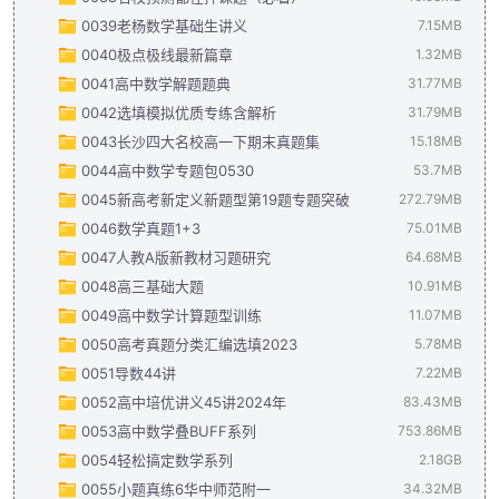
0039老杨数学基础生讲义
圆锥曲线（学生版）(1).pdf
河南省部分重点高中2023-2024学年高三下学期5月百师联盟大
2024年新高考数学终极押题预测（解析版）.pdf
728.33KB
7.15MB
5.6MB
0040极点极线最新篇章
专题4-7 三角函数 解三角形 平面向量 数列 基本不等式（解析班
河南省部分重点高中2023-2024学年高三下学期5月百师联盟大
2024年新高考数学终极押题预测（学生版）.pdf
高三艺体生复习专题.pdf
1.32MB
7.15MB
1.86MB
0041高中数学解题题典
专题4-7 三角函数 解三角形 平面向量 数列 基本不等式（学生版
吉林省长春市东北师范大学附属中学2023-2024学年高二下学
名校预测卷都在押课本（解析版）.pdf
【精品】极点极线最新篇章.pdf
31.77MB
4.82MB
1.32MB
0042选填模拟优质专练含解析
数学-2024届高考考前最后一卷（新课标II卷）.pdf
名校预测卷都在押课本（学生版）.pdf
高中数学解题题典.pdf
31.77MB
31.79MB
4.69MB
1.73MB
0043长沙四大名校高一下期末真题集
数学-2024届高考考前最后一卷（新课标II卷）（全解全析及评分
24届高考数学选填优质专练含解析.pdf
31.79MB
15.18MB
0044高中数学专题包0530
苏锡常镇四市2024届高三下学期教学情况调研考试数学试题+答案
湖南四大名校高一下期末考试真题集.pdf
53.7MB
7.76MB
0045新高考新定义新题型第19题专题突破
武昌区2024届高三年级5月质量检_数学.pdf
湖南四大名校高一下期末考试真题集答案.pdf
2024届新结构高考创新综合题精编（解析版）(1).pdf
272.79MB
7.42MB
1.77MB
902.89
0046数学真题1+3
武昌区2024届高三年级5月质量检测数学答案.pdf
2024届新结构高考创新综合题精编（学生版）(1).pdf
新高考第19题数学-106.pdf
185.88MB
75.01MB
183.73KB
623.83
0047人教A版新教材习题研究
Z20 数学答案(1).pdf
导数与三角函数结合问题的研究（解析版）.pdf
新高考第19题数学答案-60.pdf
数学高考真题1+3(2).pdf
429.04KB
30.24MB
64.68MB
86.91MB
478.96KB
0048高三基础大题
Z20数学试题.pdf
导数与三角函数结合问题的研究（学生版）.pdf
数学高考真题1十3 答案册(2).pdf
【精品必备】人教A版新教材习题研究.pdf
44.78MB
64.68MB
10.91MB
2.93MB
253.54KB
0049高中数学计算题型训练
大题 函数与导数（解析版）.pdf
高三基础大题刷（教师版）.pdf
781.41KB
11.07MB
5.89MB
0050高考真题分类汇编选填2023
大题 函数与导数（学生版）.pdf
高三基础大题刷（学生）.pdf
2024高考数学计算题型训练.pdf
1023.06KB
5.02MB
5.78MB
385KB
0051导数44讲
概率与分布列归类（解析版）.pdf
2024高考数学计算题型训练解析版.pdf
2023年高考真题分类汇编选填解析版.pdf
915.25KB
10.07MB
3.22MB
7.22MB
0052高中培优讲义45讲2024年
概率与分布列归类（学生版）.pdf
2023年高考真题分类汇编选填学生版.pdf
导数的44讲教师版.pdf
83.43MB
679.4KB
5.37MB
2.57MB
0053高中数学叠BUFF系列
立体几何（解析版）.pdf
导数的44讲学生版.pdf
2024年高三培优讲义1-函数对称性周期性.pdf
753.86MB
5.68MB
1.73MB
1.85MB
0054轻松搞定数学系列
立体几何（学生版）.pdf
2024年高三培优讲义2-指对同构（朗博同构）.pdf
高考高手 数学叠Buff 14天争夺30分-34.pdf
67.23MB
2.94MB
2.18GB
2.11MB
0055小题真练6华中师范附一
三角函数、三角恒等变换与解三角形（解析版）1.pdf
2024年高三培优讲义3-原函数与导函数混合还原问题.pdf
高考高手 数学叠Buff 14天争夺50分-34.pdf
导数与应用 154.pdf
265.37MB
34.32MB
62.96MB
745.39
1.