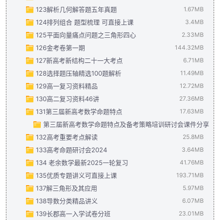
123解析几何解答题五年真题
新高考压轴题中函数的新定义问题 学生版.pdf
抽象函数和复合函数的应用 解析版（可直接上课）.pdf
743.45KB
1.67MB
893.
124排列组合 题型梳理 可直接上课
抽象函数和复合函数的应用 学生版(可直接上课).pdf
解析几何（解答题）--五年真题.pdf
541.31KB
3.4MB
566.93K
125平面向量痛点问题之三角形四心
解析几何（解答题）--五年真题（解析版）.pdf
排列组合 题型梳理 教师版（可直接上课）(7).pdf
2.33MB
1.14MB
2.19MB
126金考卷第一期
排列组合 题型梳理 学生版（可直接上课）(7).pdf
微专题 平面向量痛点问题之三角形“四心”问题（解析版）(7).pd
144.32MB
1.21MB
127新高考新结构二十一大考点
微专题 平面向量痛点问题之三角形“四心”问题（学生版）(7).pd
金考卷第1期——2024全国高考数学试题汇编(1).pdf
6.71MB
144.32
128选择题压轴精选100题解析
新高考新结构二十一大考点汇总（解析版）(3).pdf
11.49MB
4.16MB
129高一复习资料精品
新高考新结构二十一大考点汇总（学生版）(3).pdf
2024选择题压轴精选100题解析版.pdf
12.72MB
7.7MB
2.55MB
130高二复习资料46讲
2024选择题压轴精选100题讲义.pdf
高一复习资料.pdf
27.36MB
1.93MB
8.19MB
131第三届新高考数学命题特点
2024选择题压轴精选100题讲义（内部资料）.pdf
高一复习资料（试题版）.pdf
高二复习资料46讲.pdf
17.63MB
4.53MB
6.4MB
1.87MB
第三届新高考数学命题特点及备考策略培训研讨会课件分享
高二复习资料46讲（解析）(1).pdf
20.97MB
1
132高考重要考点解读
Thumbs.db
25.8MB
85.5KB
133高考命题研讨会2024
高考重要考点解读（定稿）(重要教研资料).pptx
（何娟）高三一轮备考经验分享.pdf
3.64MB
5.49MB
25.8MB
134 老余数学最新2025一轮复习
2024年命题研讨会会议资料（新）重要教研资料.pdf
（王红权）2024年新高考数学试题解读.pdf
41.76MB
4.29MB
3.64MB
135优质专题讲义可直接上课
老余数学2025高考数学大一轮（高质量讲义）.pdf
（王鹏）三次函数—高三一轮复习课.pdf
193.71MB
3.38MB
41.76MB
137解三角形及其应用
2025版全国高考数学试题汇编 试题册1.pdf
（王鹏）三次函数—高三一轮复习课（说课稿）.pdf
77.21MB
5.97MB
1.82M
138导数分类精品讲义
2025版全国高考数学试题汇编 数学答案册1.pdf
解三角形及其应用打印版.pdf
（朱成万）等差数列与函数.pdf
6.07MB
2.58MB
2.87MB
97.57MB
139长郡高一入学试卷分班
导数探针：一元函数单调性的探索与实践（解析版）.pdf
解三角形及其应用解析版.pdf
导数专题分类.pdf
23.01MB
3.1MB
1.6MB
388