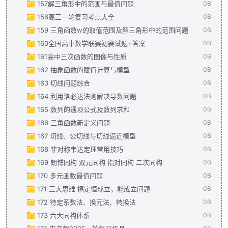
157解三角形中的范围与最值问题
平面向量新定义 问题（学生版）.pdf
2025.五三.九年级上册数学.人教版.全练版.pdf
366.56KB
65MB
0B
158高三一轮复习考点大全
0B
159 三角函数w的取值范围及解三角形中的范围问题
0B
160全国高中数学联赛初赛试题+答案
0B
161高中三次函数的图像与性质
0B
162 抽象函数的赋值计算与模型
0B
163 切线问题综合
0B
164 利用洛必达法则解决导数问题
0B
165 数列的通项公式及数列求和
0B
166 三角函数新定义问题
0B
167 切线、公切线与切线逼近模型
0B
168 非对称韦达定理常用技巧
0B
169 朗博同构 双元同构 指对同构 二次同构
0B
170 多元函数最值问题
0B
171 三大思维 搞定恒成立，能成立问题
0B
172 待定系数法、换元法、转换法
0B
173 六大同构体系
0B