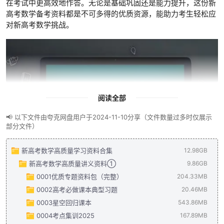
在考试中更高效地作答。无论是基础巩固还是能力提升，这份新
高考数学备考资料都是不可多得的优质资源，能助力考生轻松应
对新高考数学挑战。
阅读全部
📢 以下文件由夸克网盘用户于2024-11-10分享（文件数量过多时仅展示
部分文件）
新高考数学高质量学习资料合集
12.98GB
新高考数学高质量讲义资料①
9.86GB
0001优质专题资料包（完整）
204.33MB
0002高考必做课本典型习题
2024届一轮复习之圆锥曲线 教师版1.pdf
20.46MB
3.48MB
0003星空回归课本
第七章 随机变量及其分布 试题版.pdf
2025届高考必做课本典型习题（解析版.5本合集）(1).pdf
543.86MB
677.93KB
14
0004考点集训2025
第七章 随机变量及其分布 详解版.pdf
2025届高考必做课本典型习题（学生版.5本合集） (1).pdf
星空教育 高三二轮专题复习 回归教材一本通 高中数学 答案全解
167.89MB
1.36MB
5