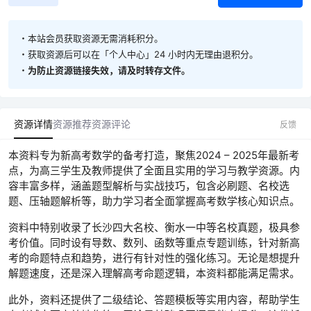
・本站会员获取资源无需消耗积分。
・获取资源后可以在「个人中心」24 小时内无理由退积分。
・
为防止资源链接失效，请及时转存文件。
资源详情
资源推荐
资源评论
反馈
本资料专为新高考数学的备考打造，聚焦2024 – 2025年最新考
点，为高三学生及教师提供了全面且实用的学习与教学资源。内
容丰富多样，涵盖题型解析与实战技巧，包含必刷题、名校选
题、压轴题解析等，助力学习者全面掌握高考数学核心知识点。
资料中特别收录了长沙四大名校、衡水一中等名校真题，极具参
考价值。同时设有导数、数列、函数等重点专题训练，针对新高
考的命题特点和趋势，进行有针对性的强化练习。无论是想提升
解题速度，还是深入理解高考命题逻辑，本资料都能满足需求。
此外，资料还提供了二级结论、答题模板等实用内容，帮助学生