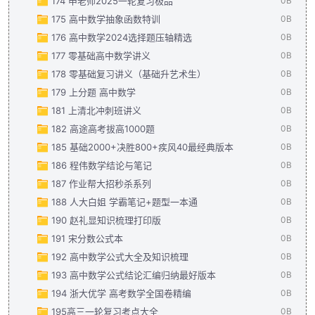
174 申老师2025一轮复习极品
0B
175 高中数学抽象函数特训
0B
176 高中数学2024选择题压轴精选
0B
177 零基础高中数学讲义
0B
178 零基础复习讲义（基础升艺术生）
0B
179 上分题 高中数学
0B
181 上清北冲刺班讲义
0B
182 高途高考拔高1000题
0B
185 基础2000+决胜800+疾风40最经典版本
0B
186 程伟数学结论与笔记
0B
187 作业帮大招秒杀系列
0B
188 人大白姐 学霸笔记+题型一本通
0B
190 赵礼显知识梳理打印版
0B
191 宋分数公式本
0B
192 高中数学公式大全及知识梳理
0B
193 高中数学公式结论汇编归纳最好版本
0B
194 浙大优学 高考数学全国卷精编
0B
195高三一轮复习考点大全
0B