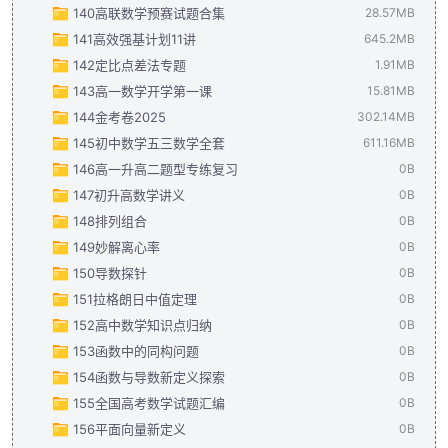
140高联数学预赛试题合集
导数探针：一元函数单调性的探索与实践（学生版）.pdf
导数专题分类（解析版）.pdf
长郡2023高一入学试卷(4科带解析).pdf
23.01MB
28.57MB
4.47MB
299
141高效强基计划11讲
高中数学知识点归纳(新高考适用）共47页.pdf
2024年高联数学预赛解析合集.pdf
645.2MB
2.19MB
9.15MB
142定比点差法专题
函数与导数新定义探索与解析（解析版）.pdf
2024年高联数学预赛试题合集.pdf
高校强基计划冲刺11讲答案.pdf
108.05MB
3.44MB
1.14MB
1.91MB
143高一数学开学第一课
函数与导数新定义探索与解析（学生版）.pdf
历届全国高中数学联赛一试解析版latex制作.pdf
高校强基计划冲击11讲.pdf
定比点差法专题（教师版）.pdf
835.04KB
537.14MB
15.81MB
1.03MB
15.98MB
144金考卷2025
函数中的同构问题（解析版）.pdf
定比点差法专题（学生版）.pdf
高一数学开学第一课（纯课件版）(28).pptx
302.14MB
905.15KB
608.8KB
15.81MB
145初中数学五三数学全套
函数中的同构问题（学生版）.pdf
2025高考【金考卷】45套（试题） (1)(1).pdf
371.88KB
611.16MB
252.74MB
146高一升高二题型专练复习
解三角形中的范围与最值问题（解析版）1.pdf
2025新高考1数学金考卷45套解析册(1).pdf
2025.五三.七年级上册数学.人教版.答案.pdf
49.39MB
36.98MB
3.1MB
0B
147初升高数学讲义
解三角形中的范围与最值问题（学生版）-c4f2e5218dbd.pdf
2025.五三.七年级上册数学.人教版.全解版.pdf
30.14MB
0B
148排列组合
解三角形中的范围与最值问题（学生版）.pdf
2025.五三.七年级上册数学.人教版.全练版.pdf
991.11KB
66.01MB
0B
149妙解离心率
拉格朗日中值定理在导数中的应用（教师版）1.pdf
2025.五三.八年级上册数学.人教版.答案.pdf
44.7MB
939.68KB
0B
150导数探针
拉格朗日中值定理在导数中的应用（学生版）-83f267b63f78.p
2025.五三.八年级上册数学.人教版.全解版.pdf
28.62MB
0B
151拉格朗日中值定理
拉格朗日中值定理在导数中的应用（学生版）.pdf
2025.五三.八年级上册数学.人教版.全练版.pdf
65.4MB
537.06KB
0B
152高中数学知识点归纳
妙解离心率问题（解析版）-7f63da3ebd78.pdf
2025.五三.九年级全一册物理.人教版.答案.pdf
56.78MB
2.01MB
0B
153函数中的同构问题
妙解离心率问题（解析版）.pdf
2025.五三.九年级全一册物理.人教版.全解版.pdf
2.01MB
46.55MB
0B
154函数与导数新定义探索
妙解离心率问题（学生版）.pdf
2025.五三.九年级全一册物理.人教版.全练版.pdf
864.86KB
95.5MB
0B
155全国高考数学试题汇编
平面向量新定义 问题（解析版）-312b85ed0d00.pdf
2025.五三.九年级上册数学.人教版.答案解析.pdf
46.61MB
0B
477.5
156平面向量新定义
平面向量新定义 问题（解析版）.pdf
2025.五三.九年级上册数学.人教版.全解版.pdf
477.53KB
28.87MB
0B