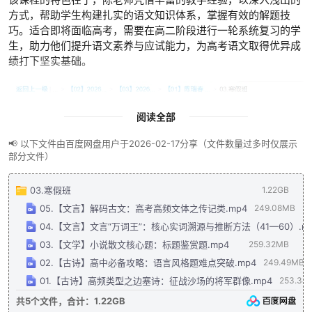
方式，帮助学生构建扎实的语文知识体系，掌握有效的解题技
巧。适合即将面临高考，需要在高二阶段进行一轮系统复习的学
生，助力他们提升语文素养与应试能力，为高考语文取得优异成
绩打下坚实基础。
阅读全部
📢 以下文件由百度网盘用户于2026-02-17分享（文件数量过多时仅展示
部分文件）
03.寒假班
1.22GB
05.【文言】解码古文：高考高频文体之传记类.mp4
249.08MB
04.【文言】文言“万词王”：核心实词溯源与推断方法（41—60）.m
03.【文学】小说散文核心题：标题鉴赏题.mp4
259.32MB
02.【古诗】高中必备攻略：语言风格题难点突破.mp4
249.49MB
01.【古诗】高频类型之边塞诗：征战沙场的将军群像.mp4
253.34
共5个文件，合计：1.22GB