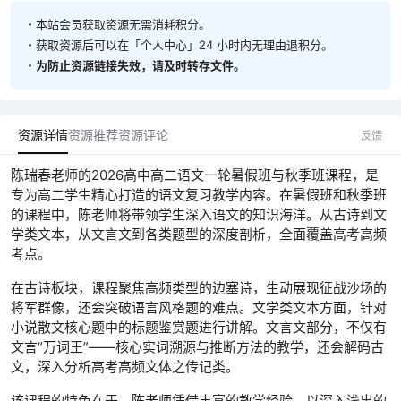
・本站会员获取资源无需消耗积分。
・获取资源后可以在「个人中心」24 小时内无理由退积分。
・
为防止资源链接失效，请及时转存文件。
资源详情
资源推荐
资源评论
反馈
陈瑞春老师的2026高中高二语文一轮暑假班与秋季班课程，是
专为高二学生精心打造的语文复习教学内容。在暑假班和秋季班
的课程中，陈老师将带领学生深入语文的知识海洋。从古诗到文
学类文本，从文言文到各类题型的深度剖析，全面覆盖高考高频
考点。
在古诗板块，课程聚焦高频类型的边塞诗，生动展现征战沙场的
将军群像，还会突破语言风格题的难点。文学类文本方面，针对
小说散文核心题中的标题鉴赏题进行讲解。文言文部分，不仅有
文言“万词王”——核心实词溯源与推断方法的教学，还会解码古
文，深入分析高考高频文体之传记类。
该课程的特色在于，陈老师凭借丰富的教学经验，以深入浅出的