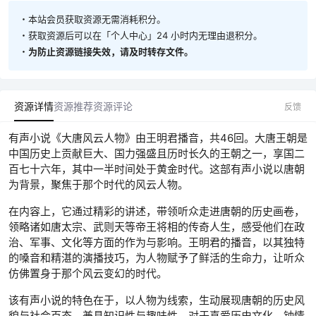
・本站会员获取资源无需消耗积分。
・获取资源后可以在「个人中心」24 小时内无理由退积分。
・
为防止资源链接失效，请及时转存文件。
资源详情
资源推荐
资源评论
反馈
有声小说《大唐风云人物》由王明君播音，共46回。大唐王朝是
中国历史上贡献巨大、国力强盛且历时长久的王朝之一，享国二
百七十六年，其中一半时间处于黄金时代。这部有声小说以唐朝
为背景，聚焦于那个时代的风云人物。
在内容上，它通过精彩的讲述，带领听众走进唐朝的历史画卷，
领略诸如唐太宗、武则天等帝王将相的传奇人生，感受他们在政
治、军事、文化等方面的作为与影响。王明君的播音，以其独特
的嗓音和精湛的演播技巧，为人物赋予了鲜活的生命力，让听众
仿佛置身于那个风云变幻的时代。
该有声小说的特色在于，以人物为线索，生动展现唐朝的历史风
貌与社会百态，兼具知识性与趣味性。对于喜爱历史文化、钟情