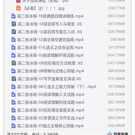
关于加密课程（必看）.pdf
510.39KB
【必看】注！！！！.jpg
336.77KB
高二张冰瑶-15经典题目精讲精练.mp4
380.01MB
高二张冰瑶-14读后续写人与萌宠 .XS
397.06MB
高二张冰瑶-13读后续写爱在人间 .XS
326.78MB
高二张冰瑶-12语法填空避坑指南.mp4
298.6MB
高二张冰瑶-11七选五之综合运用.mp4
341.61MB
高二张冰瑶-10阅读理解环境话题.mp4
344.72MB
高二张冰瑶-09完形填空方法梳理 .XS
343.13MB
高二张冰瑶-08特殊句式核心突破.mp4
268.82MB
高二张冰瑶-07写作宝典发言演讲.XS
310.58MB
高二张冰瑶-06七选五之能力突破（下）.mp4
257.88MB
高二张冰瑶-05阅读理解人文话题.mp4
346.35MB
高二张冰瑶-04阅读理解科技话题.mp4
283.74MB
高二张冰瑶-03完形填空家庭关系.mp4
540.81MB
高二张冰瑶-02非谓语之写作实战.mp4
569.09MB
高二张冰瑶-01独立主格核心突破.mp4
259.49MB
共32个文件，合计：5.36GB