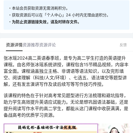
・本站会员获取资源无需消耗积分。
・获取资源后可以在「个人中心」24 小时内无理由退积分。
・
为防止资源链接失效，请及时转存文件。
资源详情
资源推荐
资源评论
反馈
张冰瑶2024高二英语春季班，是专为高二学生打造的英语提升
课程。由名师张冰瑶系统讲授，课程包含15节精品视频，内容丰
富全面。课程涵盖独立主格、非谓语等语法知识，以及完形填
空、阅读理解（科技/人文/环境）、七选五、语法填空等题型讲
解，还有发言演讲写作及读后续写等写作技巧传授。
该课程的特色在于针对高考常见题型进行方法梳理和避坑指导，
助力学生高效提升英语应试能力。无论是想巩固语法基础，还是
提升阅读写作水平的高二学生，都能从这门课程中收获满满，是
备战高考的优质学习资源。